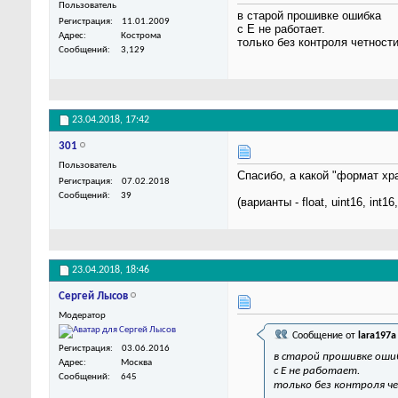
Пользователь
в старой прошивке ошибка
Регистрация
11.01.2009
с Е не работает.
Адрес
Кострома
только без контроля четности
Сообщений
3,129
23.04.2018,
17:42
301
Пользователь
Спасибо, а какой "формат хр
Регистрация
07.02.2018
Сообщений
39
(варианты - float, uint16, int16,
23.04.2018,
18:46
Сергей Лысов
Модератор
Сообщение от
lara197a
Регистрация
03.06.2016
в старой прошивке оши
Адрес
Москва
с Е не работает.
Сообщений
645
только без контроля ч