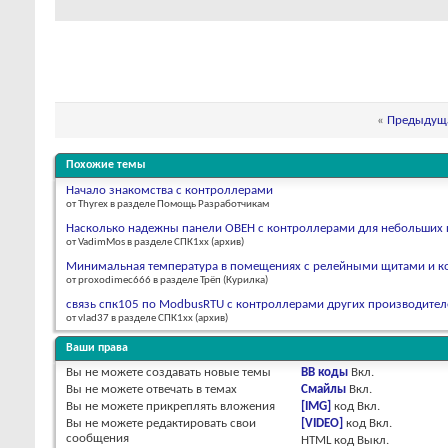
«
Предыдуща
Похожие темы
Начало знакомства с контроллерами
от Thyrex в разделе Помощь Разработчикам
Насколько надежны панели ОВЕН с контроллерами для небольших 
от VadimMos в разделе СПК1xx (архив)
Минимальная температура в помещениях с релейными щитами и 
от proxodimec666 в разделе Трёп (Курилка)
связь спк105 по ModbusRTU с контроллерами других производител
от vlad37 в разделе СПК1xx (архив)
Ваши права
Вы
не можете
создавать новые темы
BB коды
Вкл.
Вы
не можете
отвечать в темах
Смайлы
Вкл.
Вы
не можете
прикреплять вложения
[IMG]
код
Вкл.
Вы
не можете
редактировать свои
[VIDEO]
код
Вкл.
сообщения
HTML код
Выкл.