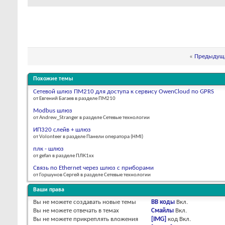
«
Предыдуща
Похожие темы
Сетевой шлюз ПМ210 для доступа к сервису OwenCloud по GPRS
от Евгений Багаев в разделе ПМ210
Modbus шлюз
от Andrew_Stranger в разделе Сетевые технологии
ИП320 слейв + шлюз
от Volonteer в разделе Панели оператора (HMI)
плк - шлюз
от gefan в разделе ПЛК1хх
Связь по Ethernet через шлюз с приборами
от Горшунов Сергей в разделе Сетевые технологии
Ваши права
Вы
не можете
создавать новые темы
BB коды
Вкл.
Вы
не можете
отвечать в темах
Смайлы
Вкл.
Вы
не можете
прикреплять вложения
[IMG]
код
Вкл.