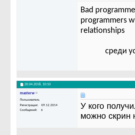
Bad programmer
programmers wor
relationships
среди у
20.04.2018,
10:10
masterw
Пользователь
У кого получ
Регистрация
09.12.2014
Сообщений
6
можно скрин 