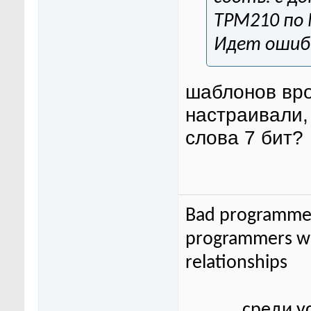
ТРМ210 по 
Идет ошиб
шаблонов вро
настраивали,
слова 7 бит?
Bad programmer
programmers wor
relationships
среди у