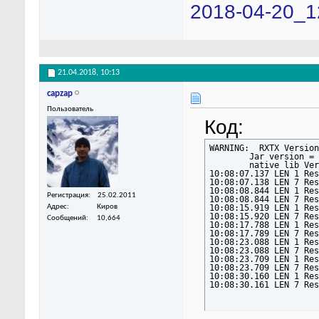
2018-04-20_1
21.04.2018,
10:13
capzap
Пользователь
Код:
WARNING:  RXTX Version
	Jar version = RXTX-2.2pre1

	native lib Version = RXTX-2.2pre2

10:08:07.137 LEN 1 Res
10:08:07.138 LEN 7 Res
10:08:08.844 LEN 1 Res
Регистрация
25.02.2011
10:08:08.844 LEN 7 Res
10:08:15.919 LEN 1 Res
Адрес
Киров
10:08:15.920 LEN 7 Res
Сообщений
10,664
10:08:17.788 LEN 1 Res
10:08:17.789 LEN 7 Res
10:08:23.088 LEN 1 Res
10:08:23.088 LEN 7 Res
10:08:23.709 LEN 1 Res
10:08:23.709 LEN 7 Res
10:08:30.160 LEN 1 Res
10:08:30.161 LEN 7 Res