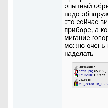
опытный обра
надо обнаруж
это сейчас в
приборе, а к
мигание говор
можно очень 
наделать
Изображения
owen1.png
(22.8 Кб,
owen2.png
(18.6 Кб,
Вложения
VID_20180419_17283