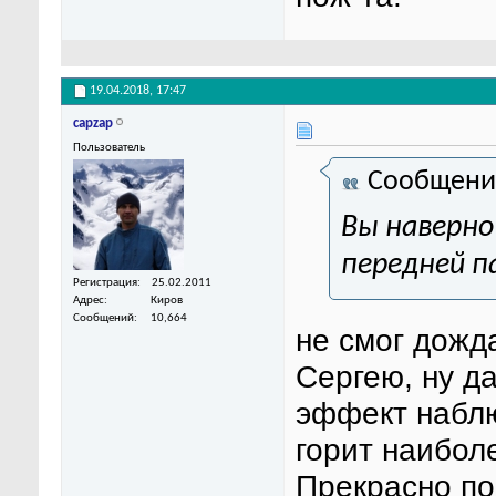
19.04.2018,
17:47
capzap
Пользователь
Сообщени
Вы наверно
передней п
Регистрация
25.02.2011
Адрес
Киров
Сообщений
10,664
не смог дожд
Сергею, ну д
эффект наблю
горит наибол
Прекрасно по