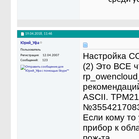
19.04.2018,
11:46
Юрий_Уфа
Пользователь
Настройка COM
Регистрация
12.04.2007
Сообщений
123
(2) Это ВСЕ ч
rp_owencloud_
рекомендаций
ASCII. ТРМ21
№3554217083
Если кому то
прибор к обл
пож-та.