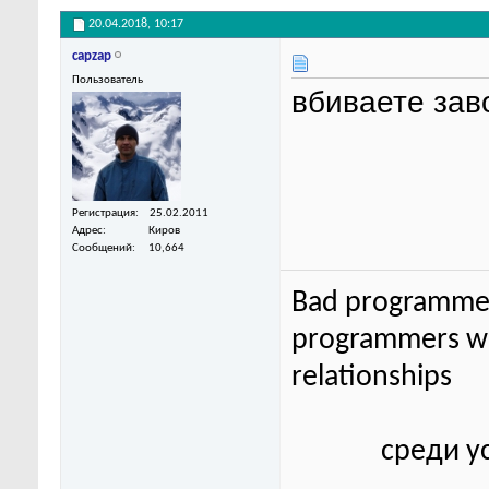
20.04.2018,
10:17
capzap
Пользователь
вбиваете зав
Регистрация
25.02.2011
Адрес
Киров
Сообщений
10,664
Bad programmer
programmers wor
relationships
среди у