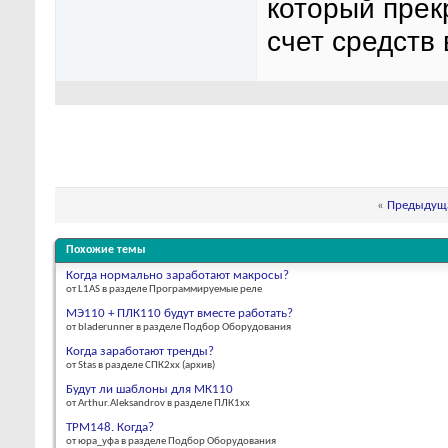
который прек
счет средств
«
Предыдуща
Похожие темы
Когда нормально заработают макросы?
от L1AS в разделе Программируемые реле
МЭ110 + ПЛК110 будут вместе работать?
от bladerunner в разделе Подбор Оборудования
Когда заработают тренды?
от Stas в разделе СПК2xx (архив)
Будут ли шаблоны для МК110
от Arthur.Aleksandrov в разделе ПЛК1хх
ТРМ148. Когда?
от юра_уфа в разделе Подбор Оборудования