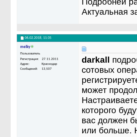
Подробней ра
Актуальная з
06.02.2018,
11:35
melky
Пользователь
darkall
подро
Регистрация
27.11.2011
Адрес
Краснодар
сотовых опер
Сообщений
13,507
регистрирует
может продол
Настраиваете
которого буд
вас должен б
или больше. 