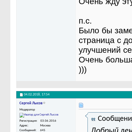
Очень жду эт
п.с.
Было бы заме
страница с д
улучшений се
Очень больша
)))
04.02.2018,
17:54
Сергей Лысов
Модератор
Сообщени
Регистрация
03.06.2016
Адрес
Москва
Добрый ден
Сообщений
645