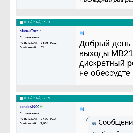
Последний раз ре
01.06.2026,
16:33
MarcusTroy
Пользователь
Добрый день 
Регистрация
13.05.2012
Сообщений
39
выходы МВ21
дискретный р
не обессудте
01.06.2026,
17:39
kondor3000
Пользователь
Регистрация
29.03.2019
Сообщени
Сообщений
7,906