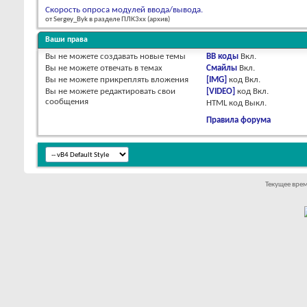
Скорость опроса модулей ввода/вывода.
от Sergey_Byk в разделе ПЛК3xx (архив)
Ваши права
Вы
не можете
создавать новые темы
BB коды
Вкл.
Вы
не можете
отвечать в темах
Смайлы
Вкл.
Вы
не можете
прикреплять вложения
[IMG]
код
Вкл.
Вы
не можете
редактировать свои
[VIDEO]
код
Вкл.
сообщения
HTML код
Выкл.
Правила форума
Текущее вре