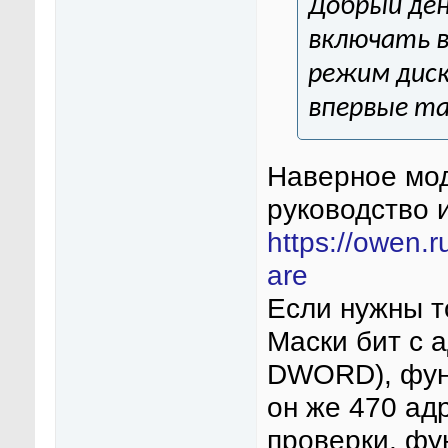
Добрый ден
включать 
режим дис
впервые та
Наверное мод
руководство 
https://owen.r
are
Если нужны т
Маски бит с 
DWORD), функ
он же 470 ад
проверки, фу