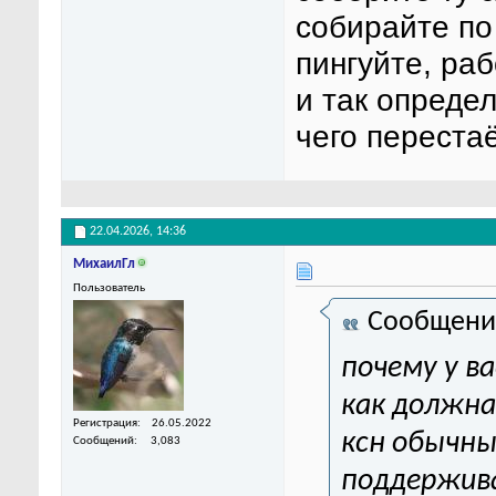
собирайте по
пингуйте, ра
и так определ
чего переста
22.04.2026,
14:36
МихаилГл
Пользователь
Сообщени
почему у 
как должна
Регистрация
26.05.2022
ксн обычны
Сообщений
3,083
поддержив