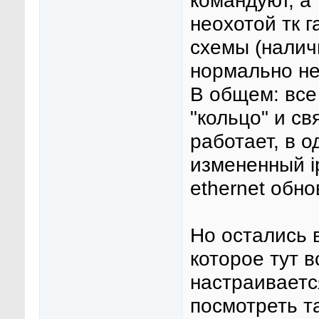
командуют, а
неохотой тк г
схемы (налич
нормально не
В общем: все
"кольцо" и св
работает, в 
измененный ip
ethernet обн
Но остались 
которое тут в
настраиваетс
посмотреть т