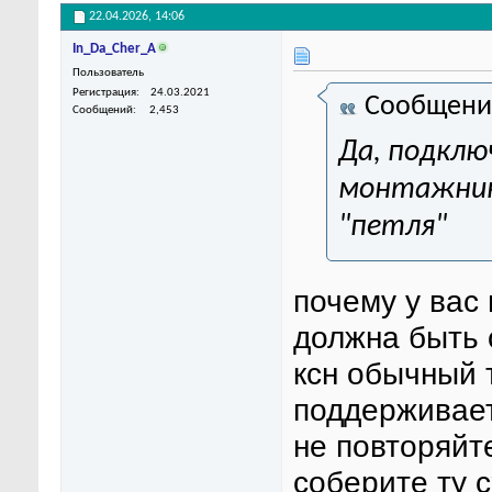
22.04.2026,
14:06
In_Da_Cher_A
Пользователь
Регистрация
24.03.2021
Сообщени
Сообщений
2,453
Да, подклю
монтажника
"петля"
почему у вас
должна быть 
ксн обычный т
поддерживает
не повторяйте
соберите ту с