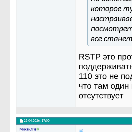
которое ту
настраивае
посмотрет
все станет
RSTP это про
поддерживать
110 это не п
что там один
отсутствует
23.04.2026,
17:00
МихаилГл