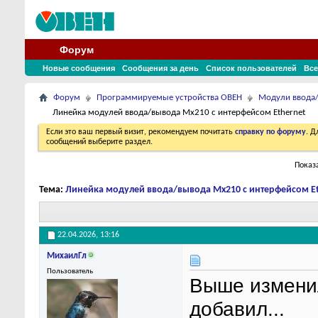
Форум
Новые сообщения
Сообщения за день
Список пользователей
Все
Форум
Программируемые устройства ОВЕН
Модули ввода
Линейка модулей ввода/вывода Мх210 с интерфейсом Ethernet
Если это ваш первый визит, рекомендуем почитать
справку по форуму
. 
сообщений выберите раздел.
Показа
Тема:
Линейка модулей ввода/вывода Мх210 с интерфейсом E
22.04.2026,
13:16
МихаилГл
Пользователь
Выше изменил
добавил...