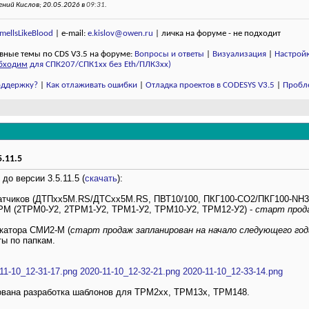
ний Кислов; 20.05.2026 в
09:31
.
ellsLikeBlood
| e-mail:
e.kislov@owen.ru
| личка на форуме - не подходит
вные темы по CDS V3.5 на форуме:
Вопросы и ответы
|
Визуализация
|
Настройк
бходим
для СПК207/СПК1хх без Eth/ПЛК3xx)
поддержку?
|
Как отлаживать ошибки
|
Отладка проектов в CODESYS V3.5
|
Пробл
.11.5
до версии 3.5.11.5 (
скачать
):
тчиков (ДТПхх5М.RS/ДТCхх5М.RS, ПВТ10/100, ПКГ100-CO2/ПКГ100-NH3,
М (2ТРМ0-У2, 2ТРМ1-У2, ТРМ1-У2, ТРМ10-У2, ТРМ12-У2) -
старт прода
катора СМИ2-М (
старт продаж запланирован на начало следующего год
ы по папкам.
11-10_12-31-17.png
2020-11-10_12-32-21.png
2020-11-10_12-33-14.png
вана разработка шаблонов для ТРМ2xx, ТРМ13x, ТРМ148.