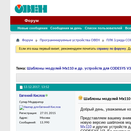
Форум
Новые сообщения
Сообщения за день
Список пользователей
Все
Форум
Программируемые устройства ОВЕН
ПЛК (среда COD
Если это ваш первый визит, рекомендуем почитать
справку по форуму
. 
Тема:
Шаблоны модулей Mx110 и др. устройств для CODESYS V3.5
13.12.2017,
13:52
Евгений Кислов
Шаблоны модулей Mx110 и д
Супер Модератор
Добрый день, уважаемые ко
Регистрация
27.01.2015
Представляем вашему вни
Адрес
Москва
новую версию шаблонов мо
Сообщений
13,990
Mx110
и других устройств д