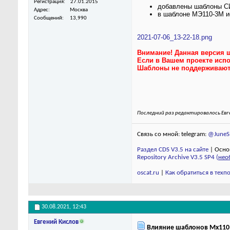
Регистрация
27.01.2015
добавлены шаблоны СИ
Адрес
Москва
в шаблоне МЭ110-3М и
Сообщений
13,990
2021-07-06_13-22-18.png
Внимание! Данная версия 
Если в Вашем проекте испо
Шаблоны не поддерживают к
Последний раз редактировалось Евге
Связь со мной: telegram:
@JuneSm
Раздел CDS V3.5 на сайте
| Осно
Repository Archive V3.5 SP4 (
нео
oscat.ru
|
Как обратиться в тех
30.08.2021,
12:43
Евгений Кислов
Влияние шаблонов Mx110 