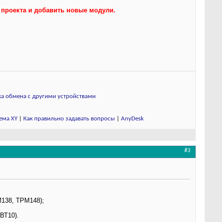
 проекта и добавить новые модули.
а обмена с другими устройствами
ема XY
|
Как правильно задавать вопросы
|
AnyDesk
#3
138, ТРМ148);
ВТ10).