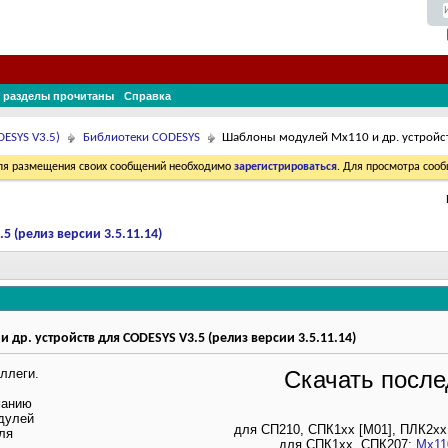
 разделы прочитаны
Справка
ESYS V3.5)
Библиотеки CODESYS
Шаблоны модулей Mx110 и др. устройств
Для размещения своих сообщений необходимо
зарегистрироваться
. Для просмотра соо
 (релиз версии 3.5.11.14)
р. устройств для CODESYS V3.5 (релиз версии 3.5.11.14)
ллеги.
Скачать посл
манию
дулей
для СП210, СПК1хх [М01], ПЛК2x
ля
для СПК1хх, СПК207:
Mx11