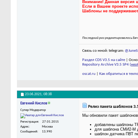
Внимание! Данная версия 
Если в Вашем проекте испо
Шаблоны не поддерживают к
Последний раз редактировалось Евге
Связь со мной: telegram:
@JuneSm
Раздел CDS V3.5 на сайте
| Осно
Repository Archive V3.5 SP4 (
нео
oscat.ru
|
Как обратиться в тех
23.06.2021,
08:38
Евгений Кислов
Релиз пакета шаблонов 3.5
Супер Модератор
Мы обновили пакет шаблонов 
Регистрация
27.01.2015
добавлены шаблоны Т
Адрес
Москва
для шаблона СМИ2-М 
Сообщений
13,990
шаблон датчика ПВТ пе