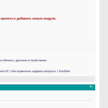
 проекта и добавить новые модули.
а обмена с другими устройствами
ема XY
|
Как правильно задавать вопросы
|
AnyDesk
#4