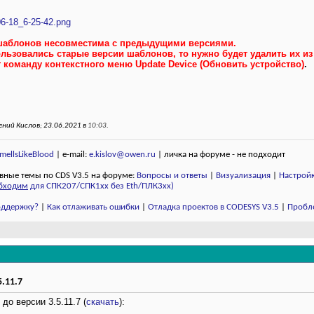
6-18_6-25-42.png
шаблонов несовместима с предыдущими версиями.
льзовались старые версии шаблонов, то нужно будет удалить их из
оманду контекстного меню Update Device (Обновить устройство)
.
ний Кислов; 23.06.2021 в
10:03
.
ellsLikeBlood
| e-mail:
e.kislov@owen.ru
| личка на форуме - не подходит
вные темы по CDS V3.5 на форуме:
Вопросы и ответы
|
Визуализация
|
Настройк
бходим
для СПК207/СПК1хх без Eth/ПЛК3xx)
поддержку?
|
Как отлаживать ошибки
|
Отладка проектов в CODESYS V3.5
|
Пробл
.11.7
до версии 3.5.11.7 (
скачать
):