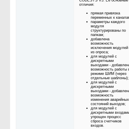
CODESYS V3. Ее основные
отличия:
прямая привязка
переменных к канала
параметры каждого
модуля
структурированы по
папкам;
добавлена
возможность
исключения модулей
из опроса;
для модулей с
дискретными
выходами - добавлен
возможность работы 
режиме ШИМ (через
отдельные шаблоны);
для модулей с
дискретными
выходами - добавлен
возможность
изменения аварийных
состояний выходов;
для модулей с
дискретными входами
упрощен процесс
сброса счетчиков
входов.