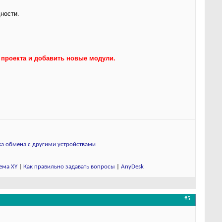
ности.
 проекта и добавить новые модули.
а обмена с другими устройствами
ема XY
|
Как правильно задавать вопросы
|
AnyDesk
#5