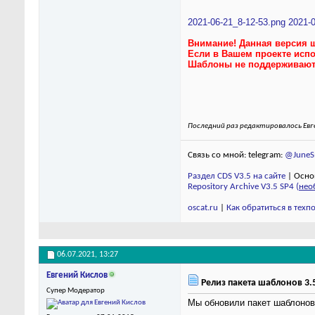
2021-06-21_8-12-53.png
2021-0
Внимание! Данная версия 
Если в Вашем проекте испо
Шаблоны не поддерживают к
Последний раз редактировалось Евге
Связь со мной: telegram:
@JuneSm
Раздел CDS V3.5 на сайте
| Осно
Repository Archive V3.5 SP4 (
нео
oscat.ru
|
Как обратиться в тех
06.07.2021,
13:27
Евгений Кислов
Релиз пакета шаблонов 3.5
Супер Модератор
Мы обновили пакет шаблонов 