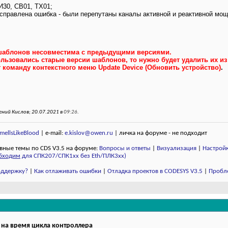
30, СВ01, ТХ01;
справлена ошибка - были перепутаны каналы активной и реактивной мощ
шаблонов несовместима с предыдущими версиями.
льзовались старые версии шаблонов, то нужно будет удалить их из
оманду контекстного меню Update Device (Обновить устройство)
.
ний Кислов; 20.07.2021 в
09:26
.
ellsLikeBlood
| e-mail:
e.kislov@owen.ru
| личка на форуме - не подходит
вные темы по CDS V3.5 на форуме:
Вопросы и ответы
|
Визуализация
|
Настройк
бходим
для СПК207/СПК1хх без Eth/ПЛК3xx)
поддержку?
|
Как отлаживать ошибки
|
Отладка проектов в CODESYS V3.5
|
Пробл
на время цикла контроллера