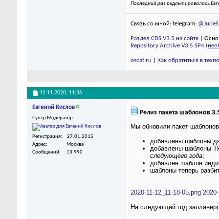
Последний раз редактировалось Евге
Связь со мной: telegram:
@JuneSm
Раздел CDS V3.5 на сайте
| Осно
Repository Archive V3.5 SP4 (
нео
oscat.ru
|
Как обратиться в тех
12.11.2020,
11:36
Евгений Кислов
Релиз пакета шаблонов 3.5
Супер Модератор
Мы обновили пакет шаблонов 
Регистрация
27.01.2015
добавлены шаблоны да
Адрес
Москва
добавлены шаблоны ТР
Сообщений
13,990
следующего года
;
добавлен шаблон инди
шаблоны теперь разбит
2020-11-12_11-18-05.png
2020-
На следующий год запланиро