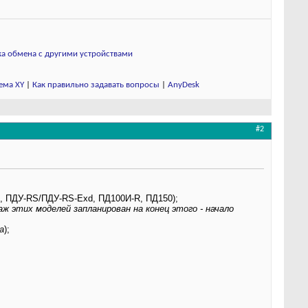
а обмена с другими устройствами
ема XY
|
Как правильно задавать вопросы
|
AnyDesk
#2
 ПДУ-RS/ПДУ-RS-Exd, ПД100И-R, ПД150);
ж этих моделей запланирован на конец этого - начало
а
);