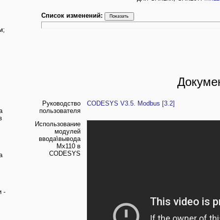
Список изменений:
м;
Докуме
Руководство
CODESYS V3.5. Modbus [3.2]
а
пользователя
в
Использование
модулей
ввода\вывода
Mx110 в
CODESYS
а
 -