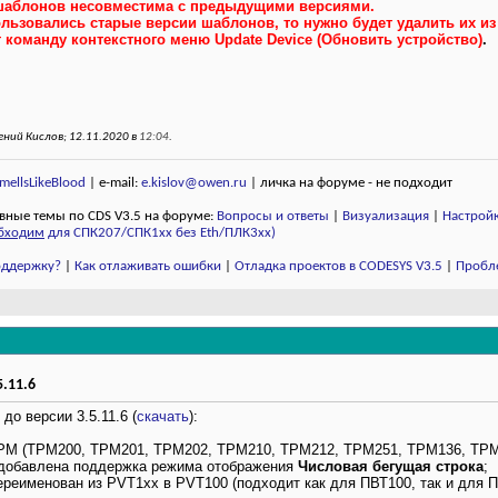
шаблонов несовместима с предыдущими версиями.
льзовались старые версии шаблонов, то нужно будет удалить их из
оманду контекстного меню Update Device (Обновить устройство)
.
ний Кислов; 12.11.2020 в
12:04
.
ellsLikeBlood
| e-mail:
e.kislov@owen.ru
| личка на форуме - не подходит
вные темы по CDS V3.5 на форуме:
Вопросы и ответы
|
Визуализация
|
Настройк
бходим
для СПК207/СПК1хх без Eth/ПЛК3xx)
поддержку?
|
Как отлаживать ошибки
|
Отладка проектов в CODESYS V3.5
|
Пробл
.11.6
до версии 3.5.11.6 (
скачать
):
РМ (ТРМ200, ТРМ201, ТРМ202, ТРМ210, ТРМ212, ТРМ251, ТРМ136, ТРМ
добавлена поддержка режима отображения
Числовая бегущая строка
;
реименован из PVT1xx в PVT100 (подходит как для ПВТ100, так и для П