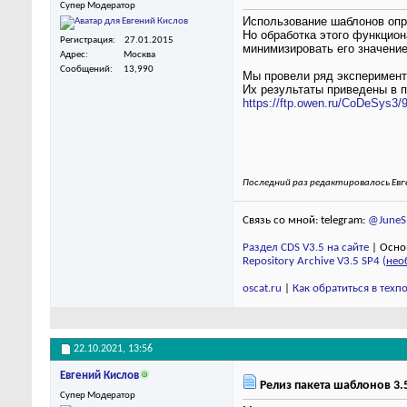
Супер Модератор
Использование шаблонов опро
Но обработка этого функцион
Регистрация
27.01.2015
минимизировать его значени
Адрес
Москва
Сообщений
13,990
Мы провели ряд эксперименто
Их результаты приведены в 
https://ftp.owen.ru/CoDeSys3/
Последний раз редактировалось Евге
Связь со мной: telegram:
@JuneSm
Раздел CDS V3.5 на сайте
| Осно
Repository Archive V3.5 SP4 (
нео
oscat.ru
|
Как обратиться в тех
22.10.2021,
13:56
Евгений Кислов
Релиз пакета шаблонов 3.5
Супер Модератор