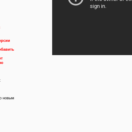
с
ерсии
обавить
ют
ню
:
о новым