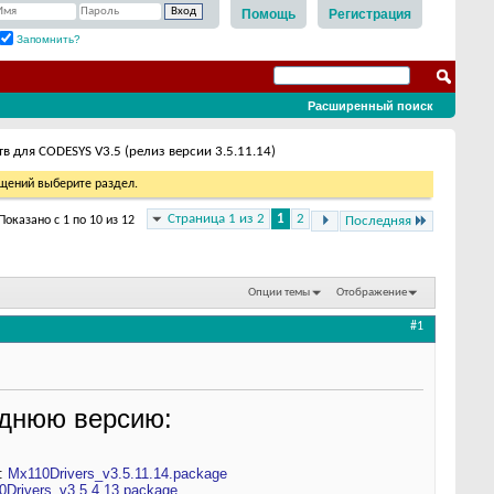
Помощь
Регистрация
Запомнить?
Расширенный поиск
 для CODESYS V3.5 (релиз версии 3.5.11.14)
бщений выберите раздел.
Страница 1 из 2
1
2
Показано с 1 по 10 из 12
Последняя
Опции темы
Отображение
#1
еднюю версию:
x:
Mx110Drivers_v3.5.11.14.package
0Drivers_v3.5.4.13.package