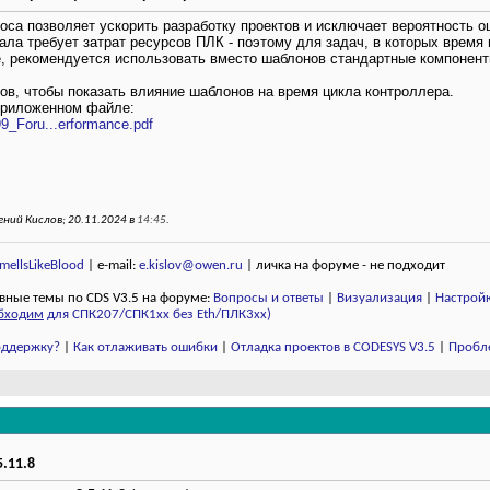
са позволяет ускорить разработку проектов и исключает вероятность ош
ала требует затрат ресурсов ПЛК - поэтому для задач, в которых время
е, рекомендуется использовать вместо шаблонов стандартные компонен
в, чтобы показать влияние шаблонов на время цикла контроллера.
приложенном файле:
99_Foru...erformance.pdf
ний Кислов; 20.11.2024 в
14:45
.
ellsLikeBlood
| e-mail:
e.kislov@owen.ru
| личка на форуме - не подходит
вные темы по CDS V3.5 на форуме:
Вопросы и ответы
|
Визуализация
|
Настройк
бходим
для СПК207/СПК1хх без Eth/ПЛК3xx)
поддержку?
|
Как отлаживать ошибки
|
Отладка проектов в CODESYS V3.5
|
Пробл
.11.8