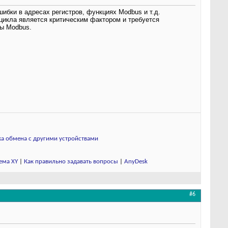
ибки в адресах регистров, функциях Modbus и т.д.
 цикла является критическим фактором и требуется
ты Modbus.
а обмена с другими устройствами
ема XY
|
Как правильно задавать вопросы
|
AnyDesk
#6