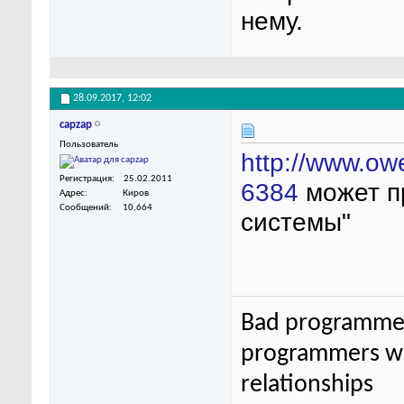
нему.
28.09.2017,
12:02
capzap
Пользователь
http://www.ow
Регистрация
25.02.2011
6384
может пр
Адрес
Киров
Сообщений
10,664
системы"
Bad programmer
programmers wor
relationships