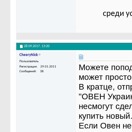
среди у
28.09.2017,
13:20
CheeryNick
Пользователь
Можете попод
Регистрация
29.01.2011
Сообщений
38
может просто
В кратце, от
"ОВЕН Украин
несмогут сде
купить новый.
Если Овен не