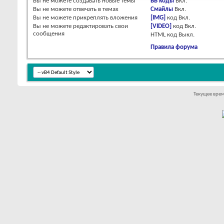
Вы
не можете
создавать новые темы
BB коды
Вкл.
Вы
не можете
отвечать в темах
Смайлы
Вкл.
Вы
не можете
прикреплять вложения
[IMG]
код
Вкл.
Вы
не можете
редактировать свои
[VIDEO]
код
Вкл.
сообщения
HTML код
Выкл.
Правила форума
Текущее вре