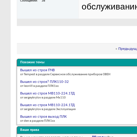
Сообщений
38
обслуживани
«
Предыдуща
Похожие темы
Вышел из строя ПЧВ
от Tempest в разделе Сервисное обслуживание приборов ОВЕН
Вышел из строя? ПЛК110-32
от leonVl в разделе ПЛК1хх
Вышел из строя МВ110-224.1ТД
от sergeykrylov в разделе Мх110
Вышел из строя МВ110-224.1ТД
от sergeykrylov в разделе Эксплуатация
Вышел из строя выход ПЛК
от den в разделе ПЛК1хх
Ваши права