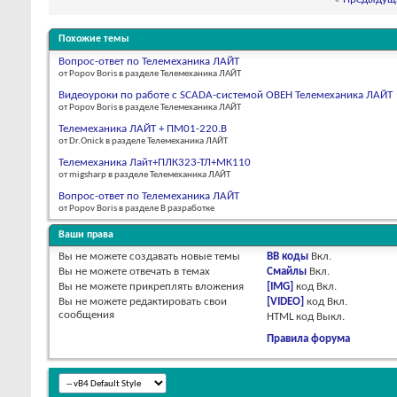
Похожие темы
Вопрос-ответ по Телемеханика ЛАЙТ
от Popov Boris в разделе Телемеханика ЛАЙТ
Видеоуроки по работе с SCADA-системой ОВЕН Телемеханика ЛАЙТ
от Popov Boris в разделе Телемеханика ЛАЙТ
Телемеханика ЛАЙТ + ПМ01-220.В
от Dr.Onick в разделе Телемеханика ЛАЙТ
Телемеханика Лайт+ПЛК323-ТЛ+МК110
от migsharp в разделе Телемеханика ЛАЙТ
Вопрос-ответ по Телемеханика ЛАЙТ
от Popov Boris в разделе В разработке
Ваши права
Вы
не можете
создавать новые темы
BB коды
Вкл.
Вы
не можете
отвечать в темах
Смайлы
Вкл.
Вы
не можете
прикреплять вложения
[IMG]
код
Вкл.
Вы
не можете
редактировать свои
[VIDEO]
код
Вкл.
сообщения
HTML код
Выкл.
Правила форума