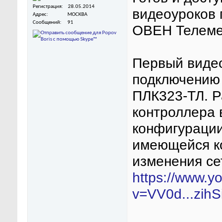
Регистрация
28.05.2014
видеоуроков 
Адрес
МОСКВА
Сообщений
91
ОВЕН Телеме
Первый видео
подключению
ПЛК323-ТЛ. Р
контроллера 
конфигураци
имеющейся ко
изменения се
https://www.y
v=VV0d...zihS