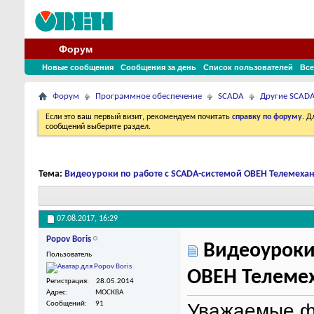
Форум
Новые сообщения
Сообщения за день
Список пользователей
Все
Форум
Программное обеспечение
SCADA
Другие SCAD
Если это ваш первый визит, рекомендуем почитать
справку по форуму
. 
сообщений выберите раздел.
Тема:
Видеоуроки по работе с SCADA-системой ОВЕН Телемеха
07.08.2017,
16:29
Popov Boris
Видеоуроки 
Пользователь
ОВЕН Телеме
Регистрация
28.05.2014
Адрес
МОСКВА
Уважаемые ф
Сообщений
91