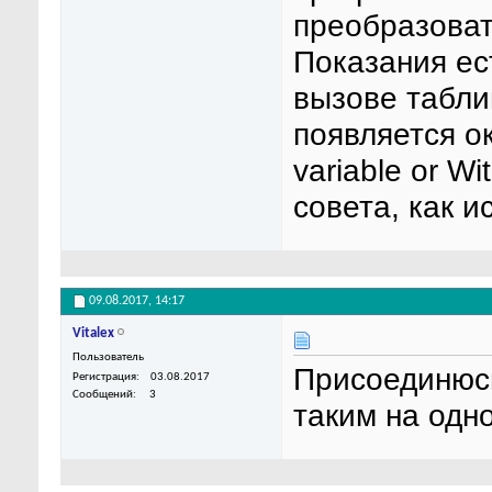
преобразоват
Показания ес
вызове табли
появляется ок
variable or Wi
совета, как и
09.08.2017,
14:17
Vitalex
Пользователь
Присоединюсь
Регистрация
03.08.2017
Сообщений
3
таким на одн