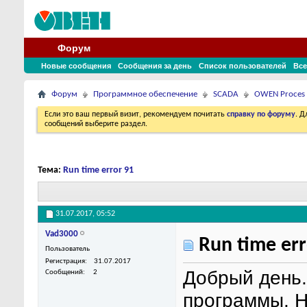
Форум
Новые сообщения
Сообщения за день
Список пользователей
Все
Форум
Программное обеспечение
SCADA
OWEN Proces
Если это ваш первый визит, рекомендуем почитать
справку по форуму
. 
сообщений выберите раздел.
Тема:
Run time error 91
31.07.2017,
05:52
Vad3000
Run time err
Пользователь
Регистрация
31.07.2017
Добрый день.
Сообщений
2
программы. Н