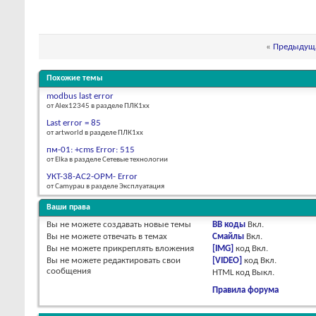
«
Предыдуща
Похожие темы
modbus last error
от Alex12345 в разделе ПЛК1хх
Last error = 85
от artworld в разделе ПЛК1хх
пм-01: +cms Error: 515
от Elka в разделе Сетевые технологии
УКТ-38-AC2-OPM- Error
от Camypau в разделе Эксплуатация
Ваши права
Вы
не можете
создавать новые темы
BB коды
Вкл.
Вы
не можете
отвечать в темах
Смайлы
Вкл.
Вы
не можете
прикреплять вложения
[IMG]
код
Вкл.
Вы
не можете
редактировать свои
[VIDEO]
код
Вкл.
сообщения
HTML код
Выкл.
Правила форума