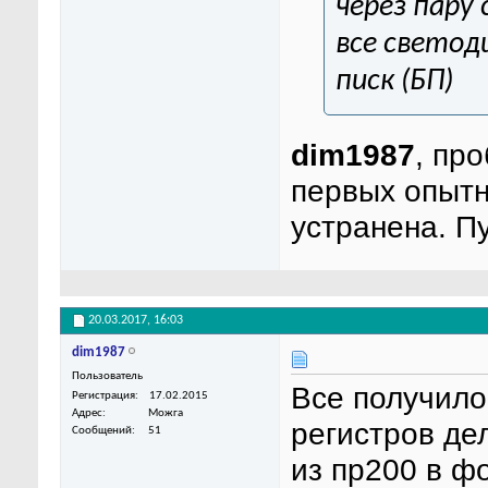
через пару 
все светод
писк (БП)
dim1987
, пр
первых опытн
устранена. П
20.03.2017,
16:03
dim1987
Пользователь
Все получило
Регистрация
17.02.2015
Адрес
Можга
регистров де
Сообщений
51
из пр200 в 