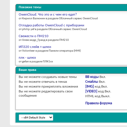
Похожие темы
OwenCloud. Что это и с чем его едят?
от Кирилл Валюнин в разделе Облачный сервис OwenCloud
Отладка работы OwenCloud с приборами
от philip.yef в разделе Облачный сервис OwenCloud
Свежести о ПМ210
от Александр_Гранд в разделе ПМ210
ИП320 слейв + шлюз
от Volonteer в разделе Панели оператора (HMI)
плк - шлюз
от gefan в разделе ПЛК1хх
Ваши права
Вы
не можете
создавать новые темы
BB коды
Вкл.
Вы
не можете
отвечать в темах
Смайлы
Вкл.
Вы
не можете
прикреплять вложения
[IMG]
код
Вкл.
Вы
не можете
редактировать свои
[VIDEO]
код
Вкл.
сообщения
HTML код
Выкл.
Правила форума