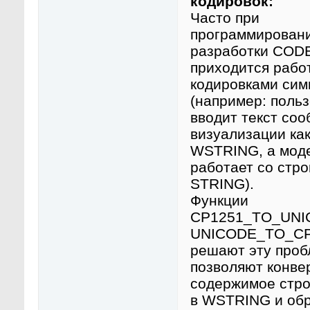
кодировок:
Часто при
программировани
разработки COD
приходится рабо
кодировками сим
(например: поль
вводит текст соо
визуализации ка
WSTRING, а мод
работает со стр
STRING).
Функции
CP1251_TO_UNI
UNICODE_TO_CP
решают эту проб
позволяют конве
содержимое стр
в WSTRING и обр