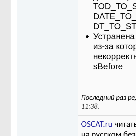
TOD_TO_
DATE_TO_
DT_TO_ST
Устранена
из-за кот
некорректн
sBefore
Последний раз ре
11:38
.
OSCAT.ru
читать
на русском бе