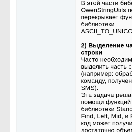
В этой части биб
OwenStringUtils 
перекрывает фун
библиотеки
ASCII_TO_UNIC
2) Выделение ч
строки
Часто необходим
выделить часть с
(например: обра
команду, получе
SMS).
Эта задача реша
помощи функций
библиотеки Stand
Find, Left, Mid, и 
код может получ
достаточно объе