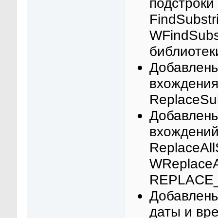
подстроки
FindSubstr
WFindSubs
библиотек
Добавлены
вхождения
ReplaceSub
Добавлены
вхождений
ReplaceAll
WReplaceAl
REPLACE_
Добавлен
даты и вр