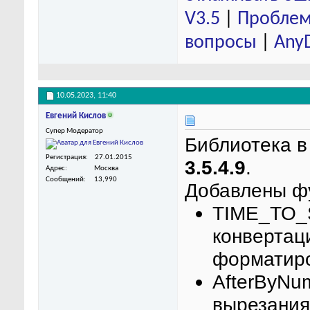
V3.5
|
Проблем
вопросы
|
Any
10.05.2023,
11:40
Евгений Кислов
Супер Модератор
Библиотека в
Регистрация
27.01.2015
3.5.4.9
.
Адрес
Москва
Сообщений
13,990
Добавлены ф
TIME_TO_
конвертац
форматиро
AfterByNu
вырезания