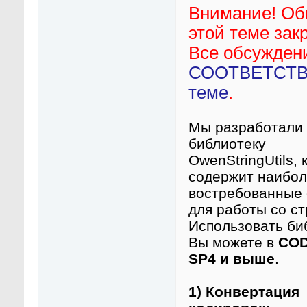
Внимание! Об
этой теме зак
Все обсуждени
СООТВЕТСТ
теме
.
Мы разработали
библиотеку
OwenStringUtils, 
содержит наибо
востребованные
для работы со ст
Использовать би
Вы можете в
COD
SP4 и выше
.
1) Конвертация