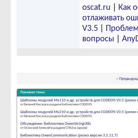
oscat.ru
|
Как 
отлаживать ош
V3.5
|
Проблем
вопросы
|
Any
«
Предыдуща
Похожие темы
Шаблоны модулей Mx110 и др. устройств для CODESYS V3.5 (релиз в
от Евгений Кислов в разделе Библиотеки CODESYS
Шаблоны модулей Mx210 и др. устройств для CODESYS V3.5 (релиз в
от Евгений Кислов в разделе Библиотеки CODESYS
Обсуждение: библиотека OwenStringUtils
от Осинский Алексей в разделе СПК2xx (архив)
Библиотека OwenCommunication (релиз версии 3.5.11.7)