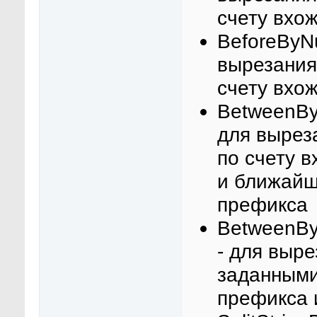
счету вхо
BeforeByN
вырезания
счету вхо
BetweenBy
для вырез
по счету 
и ближайш
префикса
BetweenB
- для выр
заданными
префикса 