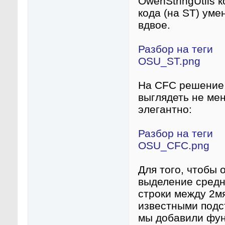
OwenStringUtils 
кода (на ST) уме
вдвое.
Разбор на теги
OSU_ST.png
На CFC решение
выглядеть не ме
элегантно:
Разбор на теги
OSU_CFC.png
Для того, чтобы 
выделение средн
строки между 2м
известными подс
мы добавили фу