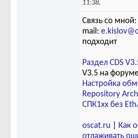
11:38
.
Связь со мной:
mail:
e.kislov@
подходит
Раздел CDS V3.
V3.5 на форум
Настройка обм
Repository Arch
СПК1хх без Eth
oscat.ru
|
Как 
отлаживать ош