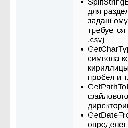
SplitStrin
для разде
заданному
требуется
.csv)
GetCharTy
символа к
кириллицы
пробел и т.
GetPathTo
файлового
директори
GetDateFr
определен