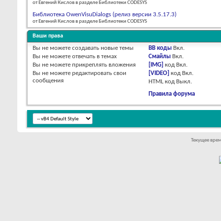
от Евгений Кислов в разделе Библиотеки CODESYS
Библиотека OwenVisuDialogs (релиз версии 3.5.17.3)
от Евгений Кислов в разделе Библиотеки CODESYS
Ваши права
Вы
не можете
создавать новые темы
BB коды
Вкл.
Вы
не можете
отвечать в темах
Смайлы
Вкл.
Вы
не можете
прикреплять вложения
[IMG]
код
Вкл.
Вы
не можете
редактировать свои
[VIDEO]
код
Вкл.
сообщения
HTML код
Выкл.
Правила форума
Текущее вре