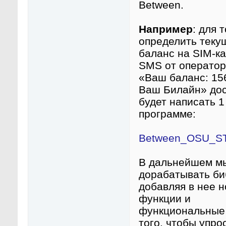
Between.
Например
: для 
определить теку
баланс на SIM-ка
SMS от оператор
«Ваш баланс: 156
Ваш Билайн» до
будет написать 1
программе:
Between_OSU_ST
В дальнейшем м
дорабатывать би
добавляя в нее 
функции и
функциональные 
того, чтобы упро