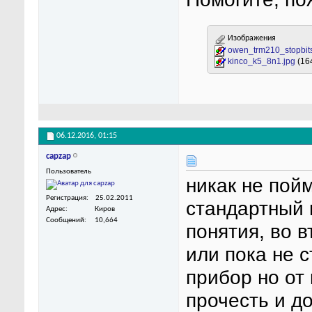
Изображения
owen_trm210_stopbits
kinco_k5_8n1.jpg
(16
06.12.2016,
01:15
capzap
Пользователь
никак не пой
Регистрация
25.02.2011
стандартный 
Адрес
Киров
Сообщений
10,664
понятия, во 
или пока не 
прибор но от
прочесть и д