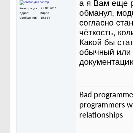
а я Вам еще 
Регистрация
25.02.2011
обманул, мо
Адрес
Киров
Сообщений
10,664
согласно ста
чёткость, кол
Какой бы стат
обычный или 
документаци
Bad programmer
programmers wor
relationships