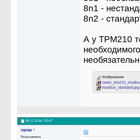
8n1 - нестан
8n2 - станда
А у ТРМ210 то
необходимого 
необязательн
Изображения
owen_trm210_modbus
modbus_standard.jpg
06.12.2016,
03:47
capzap
Пользователь