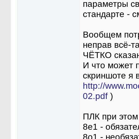
параметры с
стандарте - с
Вообщем потр
неправ всё-т
ЧЁТКО сказан
И что может 
скриншоте я 
http://www.mo
02.pdf
)
ПЛК при этом
8e1 - обязат
8o1 - необяз