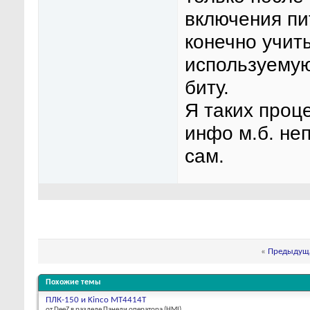
включения пи
конечно учит
используемую
биту.
Я таких проц
инфо м.б. не
сам.
«
Предыдуща
Похожие темы
ПЛК-150 и Kinco MT4414T
от DeeZ в разделе Панели оператора (HMI)