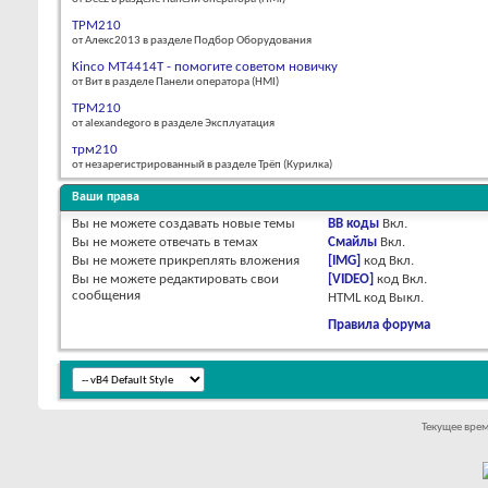
ТРМ210
от Алекс2013 в разделе Подбор Оборудования
Kinco MT4414T - помогите советом новичку
от Bит в разделе Панели оператора (HMI)
ТРМ210
от alexandegoro в разделе Эксплуатация
трм210
от незарегистрированный в разделе Трёп (Курилка)
Ваши права
Вы
не можете
создавать новые темы
BB коды
Вкл.
Вы
не можете
отвечать в темах
Смайлы
Вкл.
Вы
не можете
прикреплять вложения
[IMG]
код
Вкл.
Вы
не можете
редактировать свои
[VIDEO]
код
Вкл.
сообщения
HTML код
Выкл.
Правила форума
Текущее вре