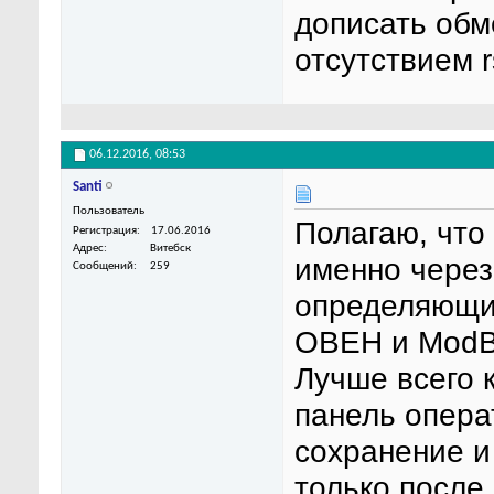
дописать обм
отсутствием 
06.12.2016,
08:53
Santi
Пользователь
Полагаю, что
Регистрация
17.06.2016
Адрес
Витебск
именно через 
Сообщений
259
определяющие
ОВЕН и ModBu
Лучше всего к
панель опера
сохранение и
только после