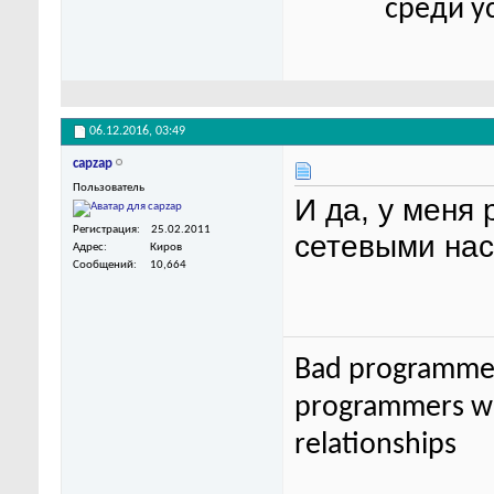
среди у
06.12.2016,
03:49
capzap
Пользователь
И да, у меня
Регистрация
25.02.2011
сетевыми на
Адрес
Киров
Сообщений
10,664
Bad programmer
programmers wor
relationships