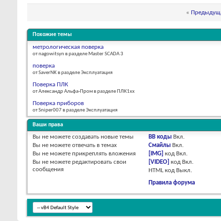
«
Предыдуща
Похожие темы
метрологическая поверка
от nagowitsyn в разделе Master SCADA 3
поверка
от SaverNK в разделе Эксплуатация
Поверка ПЛК
от Александр Альфа-Пром в разделе ПЛК1хх
Поверка приборов
от Sniper007 в разделе Эксплуатация
Ваши права
Вы
не можете
создавать новые темы
BB коды
Вкл.
Вы
не можете
отвечать в темах
Смайлы
Вкл.
Вы
не можете
прикреплять вложения
[IMG]
код
Вкл.
Вы
не можете
редактировать свои
[VIDEO]
код
Вкл.
сообщения
HTML код
Выкл.
Правила форума