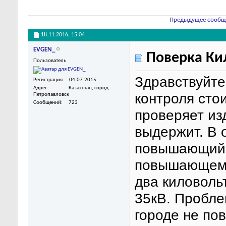
Предыдущее сообщ
18.11.2016,
15:04
EVGEN_
Поверка Ки
Пользователь
Здравствуйте!
Регистрация
04.07.2015
Адрес
Казахстан, город
контроля сто
Петропавловск
Сообщений
723
проверяет из
выдержит. В 
повышающий 
повышающему
два киловольт
35кВ. Проблем
городе не по