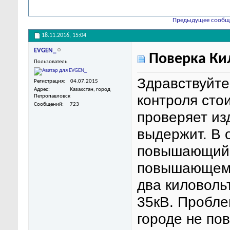
Предыдущее сообщ
18.11.2016,
15:04
EVGEN_
Поверка Ки
Пользователь
Здравствуйте!
Регистрация
04.07.2015
Адрес
Казахстан, город
контроля сто
Петропавловск
Сообщений
723
проверяет из
выдержит. В 
повышающий 
повышающему
два киловольт
35кВ. Проблем
городе не по