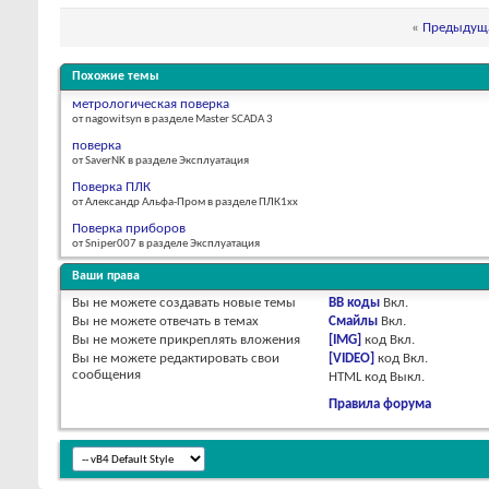
«
Предыдуща
Похожие темы
метрологическая поверка
от nagowitsyn в разделе Master SCADA 3
поверка
от SaverNK в разделе Эксплуатация
Поверка ПЛК
от Александр Альфа-Пром в разделе ПЛК1хх
Поверка приборов
от Sniper007 в разделе Эксплуатация
Ваши права
Вы
не можете
создавать новые темы
BB коды
Вкл.
Вы
не можете
отвечать в темах
Смайлы
Вкл.
Вы
не можете
прикреплять вложения
[IMG]
код
Вкл.
Вы
не можете
редактировать свои
[VIDEO]
код
Вкл.
сообщения
HTML код
Выкл.
Правила форума