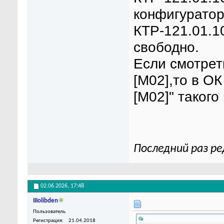
конфигуратор
КТР-121.01.1
свободно.
Если смотрет
[М02],то в О
[М02]" такого
Последний раз ре
02.06.2026,
17:48
IIIolibden
Пользователь
Регистрация
21.04.2018