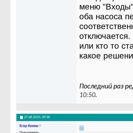
меню "Входы"
оба насоса пе
соответствен
отключается.
или кто то с
какое решен
Последний раз ре
10:50
.
27.06.2025,
09:36
Егор Конин
Пользователь