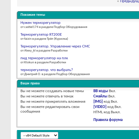
«
Предыдуща
Похожие темы
Нужен терморегулятор
от castiel174 в разделе Подбор Оборудования
Терморегулятор RT200E
от faizin в разделе Трёп (Курилка)
Терморегулятор. Управление через СМС
от Alexy_kl в разделе Разработки
пид терморегулятор на плк
от Klokun в разделе Разработки
терморегулятор. что выбрать?
от Дмитрий О. в разделе Подбор Оборудования
Ваши права
Вы
не можете
создавать новые темы
BB коды
Вкл.
Вы
не можете
отвечать в темах
Смайлы
Вкл.
Вы
не можете
прикреплять вложения
[IMG]
код
Вкл.
Вы
не можете
редактировать свои
[VIDEO]
код
Вкл.
сообщения
HTML код
Выкл.
Правила форума