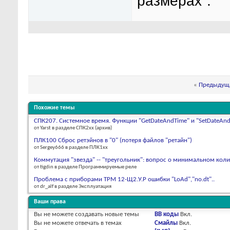
размерах".
«
Предыдуща
Похожие темы
СПК207. Системное время. Функции "GetDateAndTime" и "SetDateAnd
от Yarst в разделе СПК2xx (архив)
ПЛК100 Сброс ретэйнов в "0" (потеря файлов "ретайн")
от Sergey666 в разделе ПЛК1хх
Коммутация "звезда" -- "треугольник": вопрос о минимальном колич
от tigdin в разделе Программируемые реле
Проблема с приборами ТРМ 12-Щ2.У.Р ошибки "LoAd","no.dt"..
от dr_alf в разделе Эксплуатация
Ваши права
Вы
не можете
создавать новые темы
BB коды
Вкл.
Вы
не можете
отвечать в темах
Смайлы
Вкл.