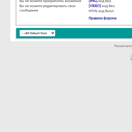
Вы
не можете
прикреплять вложения
[IMG]
код
Вкл.
Вы
не можете
редактировать свои
[VIDEO]
код
Вкл.
сообщения
HTML код
Выкл.
Правила форума
Текущее вре