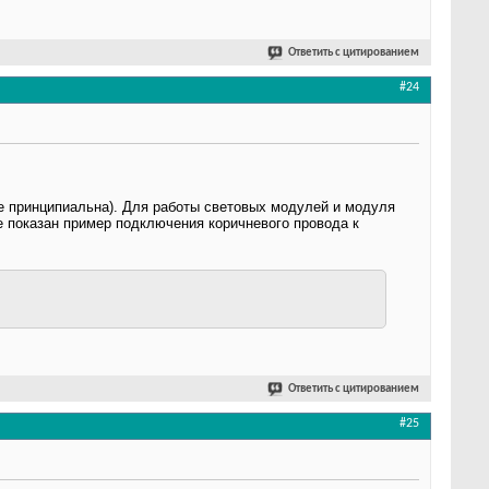
Ответить с цитированием
#24
е принципиальна). Для работы световых модулей и модуля
 показан пример подключения коричневого провода к
Ответить с цитированием
#25