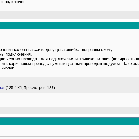
нно подключен
ючения колонн на сайте допущена ошибка, исправим схему.
мы подключения.
ва черных провода - для подключения источника питания (полярность н
ить коричневый провод с нужным цветным проводом модулей. На схеме
 кнопок.
rar
(125.4 Кб, Просмотров: 187)