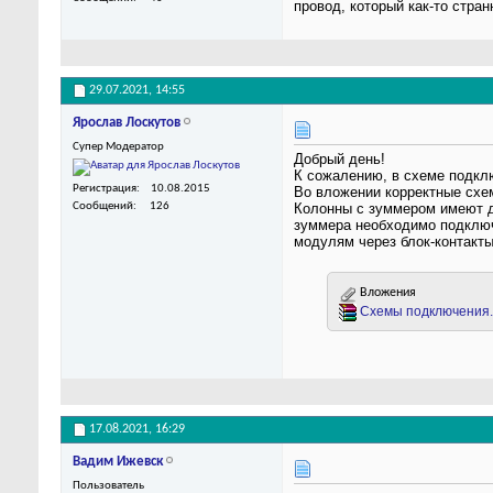
провод, который как-то стра
29.07.2021,
14:55
Ярослав Лоскутов
Супер Модератор
Добрый день!
К сожалению, в схеме подкл
Регистрация
10.08.2015
Во вложении корректные схе
Сообщений
126
Колонны с зуммером имеют д
зуммера необходимо подключ
модулям через блок-контакты
Вложения
Cхемы подключения.
17.08.2021,
16:29
Вадим Ижевск
Пользователь