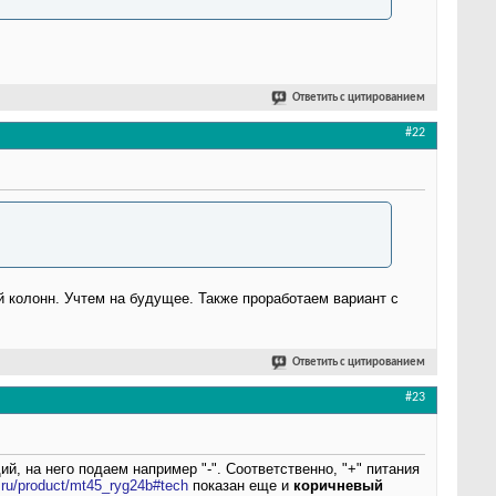
Ответить с цитированием
#22
й колонн. Учтем на будущее. Также проработаем вариант с
Ответить с цитированием
#23
, на него подаем например "-". Соответственно, "+" питания
.ru/product/mt45_ryg24b#tech
показан еще и
коричневый