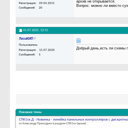
архив не открывается.
Регистрация
09.04.2015
Вопрос: можно ли вместо су
Сообщений
20
01.07.2025,
12:15
ЛизаКИП
Пользователь
Добрый день,есть ли схемы 
Регистрация
15.07.2020
Сообщений
5
Похожие темы
СПК1хх.Д - Новинка - линейка панельных контроллеров с дискрет
от Александр Приходько в разделе СПК1xx (архив)