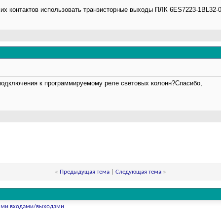
хих контактов использовать транзисторные выходы ПЛК 6ES7223-1BL32-
подключения к программируемому реле световых колонн?Спасибо,
«
Предыдущая тема
|
Следующая тема
»
ными входами/выходами