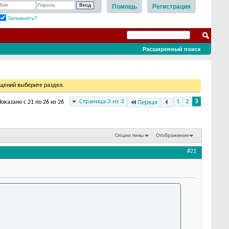
Помощь
Регистрация
Запомнить?
Расширенный поиск
бщений выберите раздел.
Страница 3 из 3
1
2
3
Показано с 21 по 26 из 26
Первая
Опции темы
Отображение
#21