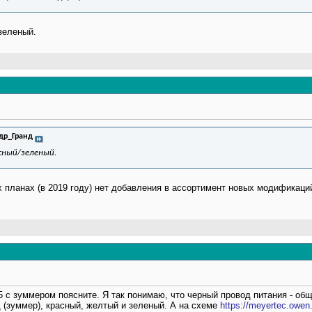
зеленый.
др_Гранд
сный/зеленый.
 планах (в 2019 году) нет добавления в ассортимент новых модификаци
с зуммером поясните. Я так понимаю, что черный провод питания - общий
 (зуммер), красный, желтый и зеленый. А на схеме
https://meyertec.owen