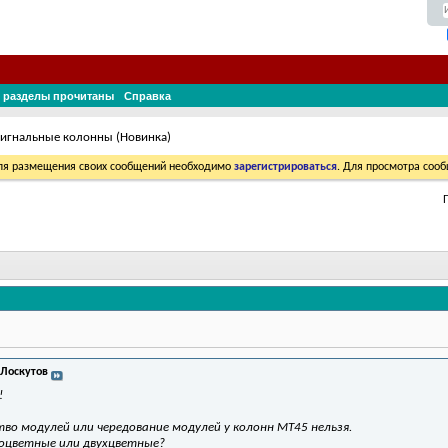
 разделы прочитаны
Справка
сигнальные колонны (Новинка)
Для размещения своих сообщений необходимо
зарегистрироваться
. Для просмотра соо
 Лоскутов
!
во модулей или чередование модулей у колонн MT45 нельзя.
оцветные или двухцветные?