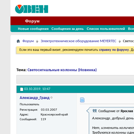
Форум
Новые сообщения
Сообщения за день
Список пользователей
Все
Форум
Электротехническое оборудование MEYERTEC
Свето
Если это ваш первый визит, рекомендуем почитать
справку по форуму
. 
Тема:
Светосигнальные колонны (Новинка)
03.10.2019,
10:47
Александр_Гранд
Пользователь
Регистрация
03.03.2007
Сообщение от
Ярослав
Адрес
Красноярский край
Александр, добрый день
Сообщений
119
Нет, изменить количест
Требуются колонны одн