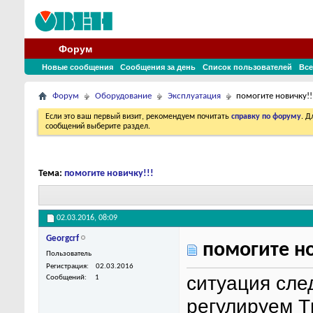
Форум
Новые сообщения
Сообщения за день
Список пользователей
Все
Форум
Оборудование
Эксплуатация
помогите новичку!!
Если это ваш первый визит, рекомендуем почитать
справку по форуму
. 
сообщений выберите раздел.
Тема:
помогите новичку!!!
02.03.2016,
08:09
Georgcrf
помогите но
Пользователь
Регистрация
02.03.2016
ситуация сле
Сообщений
1
регулируем Т