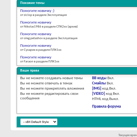
Похожие темы
Помогите новичку ;)
от ziclop в разделе Эксплуатация
Помогите новичку
от Nikolas1986 в разделе СПК2xx (архив)
Помогите новичку
от oleg petashov в разделе Эксплуатация
Помогите новичку
от Сухарик в разделе ПЛК1хх
Помогите новичку
от Faraon в разделе ПЛК1хх
Ваши права
Вы
не можете
создавать новые темы
BB коды
Вкл.
Вы
не можете
отвечать в темах
Смайлы
Вкл.
Вы
не можете
прикреплять вложения
[IMG]
код
Вкл.
Вы
не можете
редактировать свои
[VIDEO]
код
Вкл.
сообщения
HTML код
Выкл.
Правила форума
Текущее вре