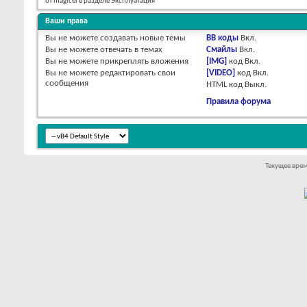
от magicel в разделе Эксплуатация
Ваши права
Вы
не можете
создавать новые темы
BB коды
Вкл.
Вы
не можете
отвечать в темах
Смайлы
Вкл.
Вы
не можете
прикреплять вложения
[IMG]
код
Вкл.
Вы
не можете
редактировать свои
[VIDEO]
код
Вкл.
сообщения
HTML код
Выкл.
Правила форума
Текущее вре