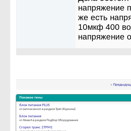
напряжение п
же есть напр
10мкф 400 во
напряжение о
«
Предыдуща
Похожие темы
блок питания PLUS
от zamnarzanom в разделе Трёп (Курилка)
Блок питания
от AbearA в разделе Подбор Оборудования
Сгорел транс 2ТРМ1