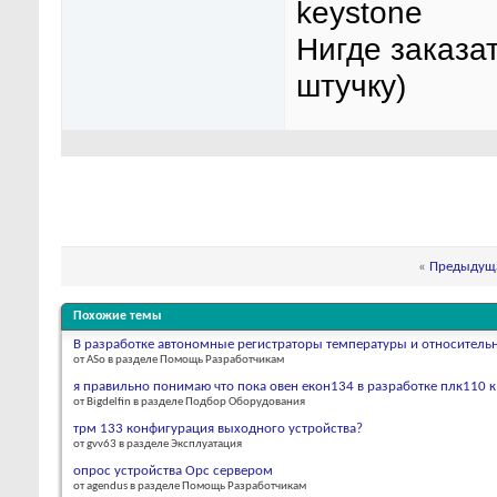
keystone
Нигде заказат
штучку)
«
Предыдуща
Похожие темы
В разработке автономные регистраторы температуры и относитель
от ASo в разделе Помощь Разработчикам
я правильно понимаю что пока овен екон134 в разработке плк110 
от Bigdelfin в разделе Подбор Оборудования
трм 133 конфигурация выходного устройства?
от gvv63 в разделе Эксплуатация
опрос устройства Opc сервером
от agendus в разделе Помощь Разработчикам