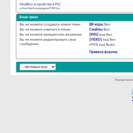
ModBus устройства в PLC
от kucherik в разделе ПЛК1хх
Ваши права
Вы
не можете
создавать новые темы
BB коды
Вкл.
Вы
не можете
отвечать в темах
Смайлы
Вкл.
Вы
не можете
прикреплять вложения
[IMG]
код
Вкл.
Вы
не можете
редактировать свои
[VIDEO]
код
Вкл.
сообщения
HTML код
Выкл.
Правила форума
Текущее вре