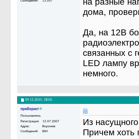
на разные на
Сообщений
13,507
дома, провер
Да, на 12В б
радиоэлектро
связанных с г
LED лампу вр
немного.
09.11.2015,
18:05
приборист
Пользователь
Из насущного 
Регистрация
12.07.2007
Адрес
Воронеж
Причем хоть 
Сообщений
884