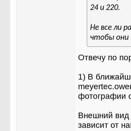
24 и 220.
Не все ли р
чтобы они 
Отвечу по по
1) В ближайш
meyertec.owen
фотографии 
Внешний вид
зависит от н