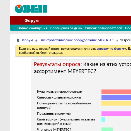
Форум
Новые сообщения
Сообщения за день
Список пользователей
Все
Форум
Электротехническое оборудование MEYERTEC
Устрой
Если это ваш первый визит, рекомендуем почитать
справку по форуму
. 
сообщений выберите раздел.
Результаты опроса:
Какие из этих устр
ассортимент MEYERTEC?
Кулачковые переключатели
Светосигнальные колонны
Потенциометры (в моноблочном
корпусе)
Пружинные клеммы
Свой вариант (желательно оставить
комментарий в теме)
Что такое MEYERTEC?