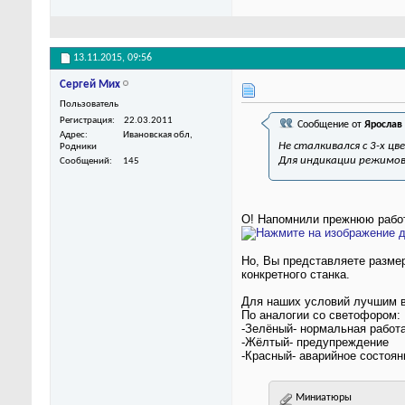
13.11.2015,
09:56
Сергей Мих
Пользователь
Регистрация
22.03.2011
Сообщение от
Ярослав
Адрес
Ивановская обл,
Не сталкивался с 3-х ц
Родники
Для индикации режимов
Сообщений
145
О! Напомнили прежнюю рабо
Но, Вы представляете размер
конкретного станка.
Для наших условий лучшим в
По аналогии со светофором:
-Зелёный- нормальная работ
-Жёлтый- предупреждение
-Красный- аварийное состоян
Миниатюры