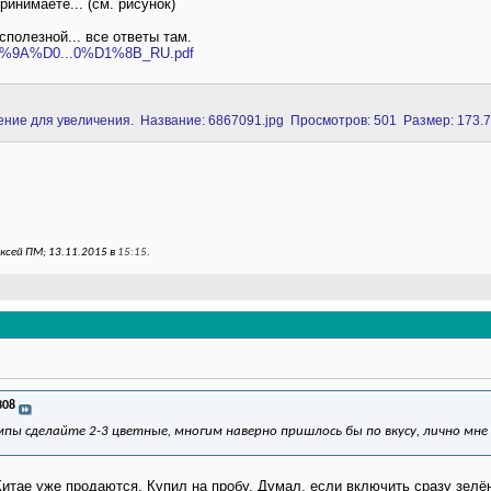
инимаете... (см. рисунок)
сполезной... все ответы там.
/%D0%9A%D0...0%D1%8B_RU.pdf
ксей ПМ; 13.11.2015 в
15:15
.
308
пы сделайте 2-3 цветные, многим наверно пришлось бы по вкусу, лично мне
тае уже продаются. Купил на пробу. Думал, если включить сразу зелён