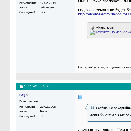
OMG!!! какие препараты Вы пр
Регистрация
12.02.2014
Адрес
собянщина
надеюсь, ссылка не будет бе
Сообщений
325
http://elcomelectro.ru/doc
Миниатюры
Последний раз редактировалось Але
13.11.2015,
15:00
rwg
Пользователь
Регистрация
20.02.2008
Сообщение от
Сергей0
Адрес
Тверь
Хотя бы сигнальные лам
Сообщений
501
Двухцветные лампы 22мм в Ки