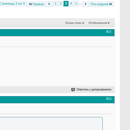
Страница 3 из 9
1
2
3
4
5
...
Первая
Последняя
Опции темы
Отображение
#21
Ответить с цитированием
#22