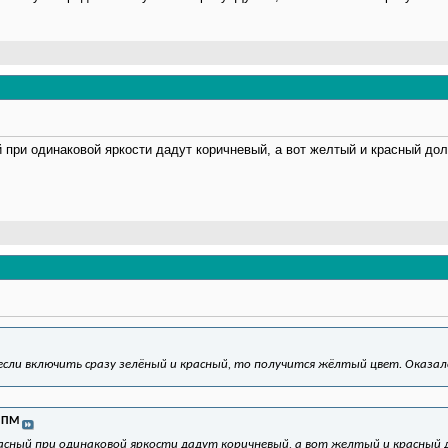
 при одинаковой яркости дадут коричневый, а вот желтый и красный до
 если включить сразу зелёный и красный, то получится жёлтый цвет. Оказа
 ПМ
расный при одинаковой яркости дадут коричневый, а вот желтый и красный