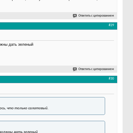
Ответить с цитированием
#29
лжны дать зеленый
Ответить с цитированием
#30
лось, что только салатовый.
 должны дать зеленый