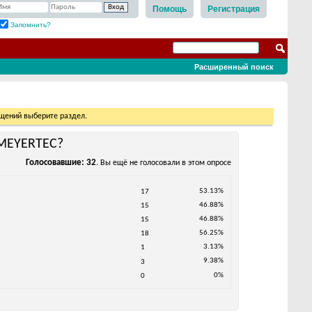
Помощь
Регистрация
Запомнить?
Расширенный поиск
бщений выберите раздел.
 MEYERTEC?
Голосовавшие
32
. Вы ещё не голосовали в этом опросе
53.13%
17
46.88%
15
46.88%
15
56.25%
18
3.13%
1
9.38%
3
0%
0