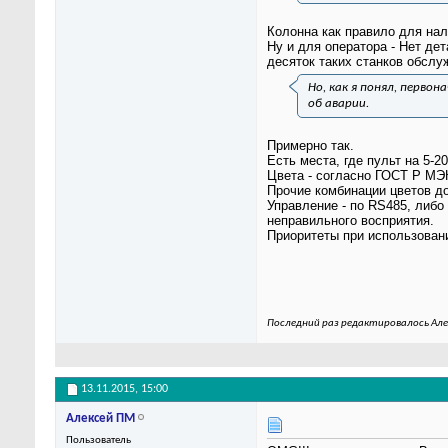
Колонна как правило для нал
Ну и для оператора - Нет де
десяток таких станков обслу
Но, как я понял, перво
об аварии.
Примерно так.
Есть места, где пульт на 5-2
Цвета - согласно ГОСТ Р МЭК
Прочие комбинации цветов д
Управление - по RS485, либо
неправильного восприятия.
Приоритеты при использован
Последний раз редактировалось Алек
13.11.2015,
15:00
Алексей ПМ
Пользователь