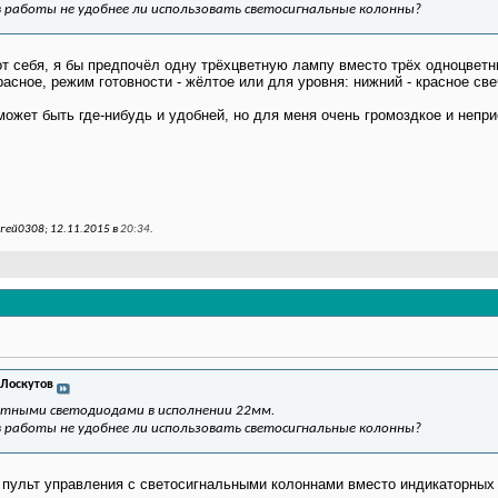
 работы не удобнее ли использовать светосигнальные колонны?
 от себя, я бы предпочёл одну трёхцветную лампу вместо трёх одноцветн
расное, режим готовности - жёлтое или для уровня: нижний - красное све
может быть где-нибудь и удобней, но для меня очень громоздкое и неп
гей0308; 12.11.2015 в
20:34
.
 Лоскутов
ветными светодиодами в исполнении 22мм.
 работы не удобнее ли использовать светосигнальные колонны?
е пульт управления с светосигнальными колоннами вместо индикаторных