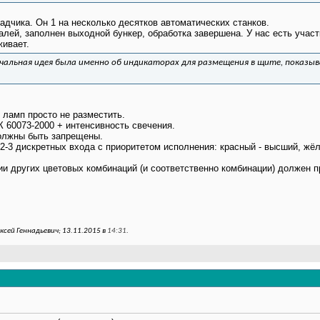
адчика. Он 1 на несколько десятков автоматических станков.
талей, заполнен выходной бункер, обработка завершена. У нас есть учас
живает.
начальная идея была именно об индикаторах для размещения в щите, показы
0 ламп просто не разместить.
 60073-2000 + интенсивность свечения.
олжны быть запрещены.
 2-3 дискретных входа с приоритетом исполнения: красный - высший, жёл
ии других цветовых комбинаций (и соответственно комбинации) должен 
сей Геннадьевич; 13.11.2015 в
14:31
.