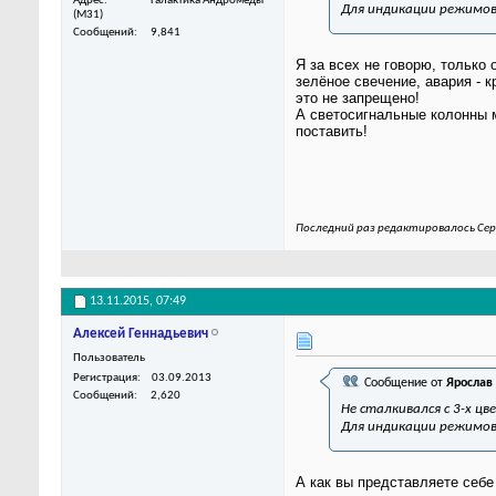
Адрес
Галактика Андромеды
Для индикации режимов
(M31)
Сообщений
9,841
Я за всех не говорю, только
зелёное свечение, авария - к
это не запрещено!
А светосигнальные колонны 
поставить!
Последний раз редактировалось Сер
13.11.2015,
07:49
Алексей Геннадьевич
Пользователь
Регистрация
03.09.2013
Сообщение от
Ярослав
Сообщений
2,620
Не сталкивался с 3-х ц
Для индикации режимов
А как вы представляете себ