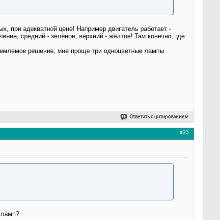
ых, при адекватной цене! Например двигатель работает -
чение, средний - зелёное, верхний - жёлтое! Там конечно, где
риемлемое решение, мне проще три одноцветные лампы
Ответить с цитированием
#23
 ламп?