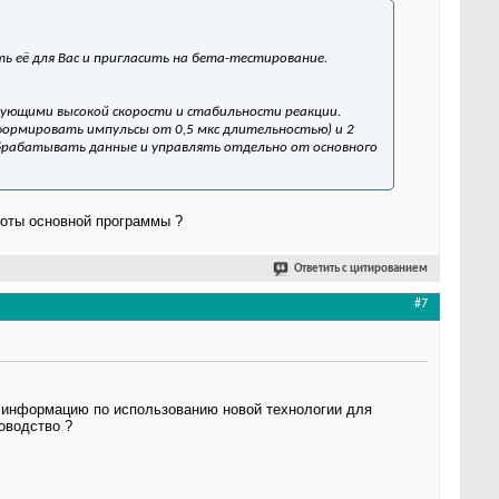
 её для Вас и пригласить на бета-тестирование.
бующими высокой скорости и стабильности реакции.
сформировать импульсы от 0,5 мкс длительностью) и 2
обрабатывать данные и управлять отдельно от основного
оты основной программы ?
Ответить с цитированием
#7
ю информацию по использованию новой технологии для
оводство ?