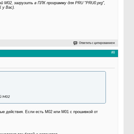
ой M02, загрузить в ПЛК программу для PRU "PRU0.prg",
 у Вас).
Ответить с цитированием
#8
ой M02
ые действия. Если есть М02 или М01 с прошивкой от