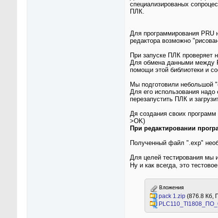
специализированых сопроцесс
ПЛК.
Для программирования PRU н
редактора возможно "рисова
При запуске ПЛК проверяет н
Для обмена данными между PR
помощи этой библиотеки и с
Мы подготовили небольшой "
Для его использования надо 
перезапустить ПЛК и загрузи
Дя создания своих программ 
>OK)
При редактировании програ
Полученный файл ".exp" нео
Для целей тестирования мы 
Ну и как всегда, это тестово
Вложения
pack 1.zip
(876.8 Кб,
PLC110_TI1808_ПО_0