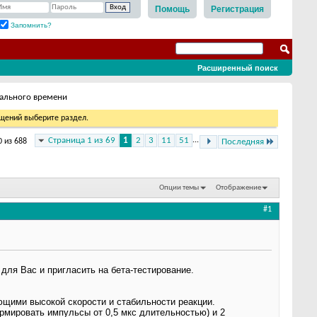
Помощь
Регистрация
Запомнить?
Расширенный поиск
ального времени
бщений выберите раздел.
Страница 1 из 69
1
2
3
11
51
...
0 из 688
Последняя
Опции темы
Отображение
#1
для Вас и пригласить на бета-тестирование.
ющими высокой скорости и стабильности реакции.
ормировать импульсы от 0,5 мкс длительностью) и 2