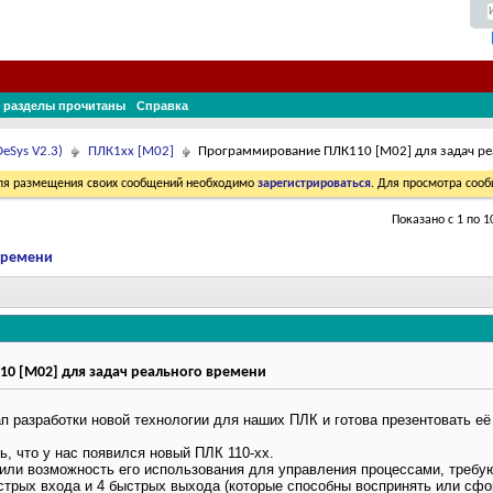
 разделы прочитаны
Справка
eSys V2.3)
ПЛК1хх [М02]
Программирование ПЛК110 [М02] для задач ре
Для размещения своих сообщений необходимо
зарегистрироваться
. Для просмотра соо
Показано с 1 по 1
времени
 [М02] для задач реального времени
 разработки новой технологии для наших ПЛК и готова презентовать её 
ь, что у нас появился новый ПЛК 110-хх.
жили возможность его использования для управления процессами, требу
ыстрых входа и 4 быстрых выхода (которые способны воспринять или сф