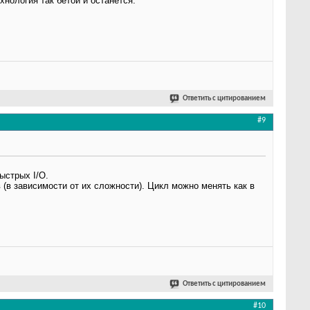
хнология так бетой и останется.
Ответить с цитированием
#9
ыстрых I/O.
 (в зависимости от их сложности). Цикл можно менять как в
Ответить с цитированием
#10