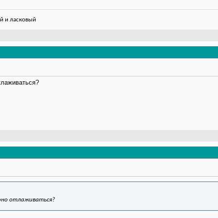
й и ласковый
тлаживаться?
 оно отлаживаться?