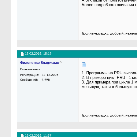
А откликов от пользователей 
Более подробного описания не
Тролль-наседка, добрый, нежны
15.02.2016,
18:19
Филоненко Владислав
Пользователь
1. Программы на PRU выполня
Регистрация
15.12.2006
2. В примере цикл PRU - 1 м
Сообщений
4,998
3. Для примера при цикле 1 
меньшую, так и в большую ст
Тролль-наседка, добрый, нежны
16.02.2016,
11:57