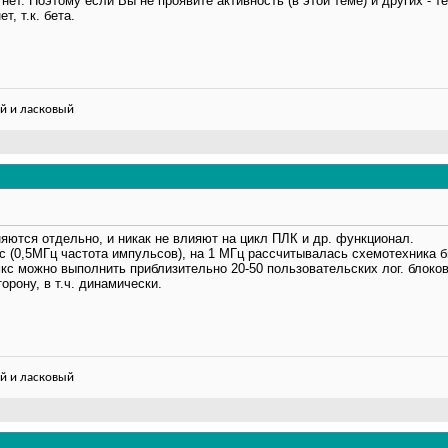
нет. Поэтому если Вы не проявите активность (в этой теме) и других - те
т, т.к. бета.
й и ласковый
ются отдельно, и никак не влияют на цикл ПЛК и др. функционал.
кс (0,5МГц частота импульсов), на 1 МГц рассчитывалась схемотехника б
мкс можно выполнить приблизительно 20-50 пользовательских лог. блоков
орону, в т.ч. динамически.
й и ласковый