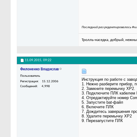
Последний раз редактировалось Фил
Тролль-наседка, добрый, нежны
11.09.2015,
09:22
Филоненко Владислав
Пользователь
Инструкция по работе с заво
Регистрация
15.12.2006
1. Нежно разберите прибор, 
Сообщений
4,998
2. Замкните перемычку XP2.
3. Подключите ПЛК кабелем 
4. Отредактируйте номер Com
5. Запустите bat-файл
6. Включите ПЛК
7. Дождитесь завершения пр
8. Удалите перемычку XP2
9. Перезапустите ПЛК