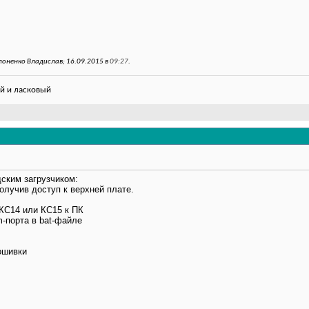
оненко Владислав; 16.09.2015 в
09:27
.
й и ласковый
дским загрузчиком:
получив доступ к верхней плате.
КС14 или КС15 к ПК
-порта в bat-файле
ошивки