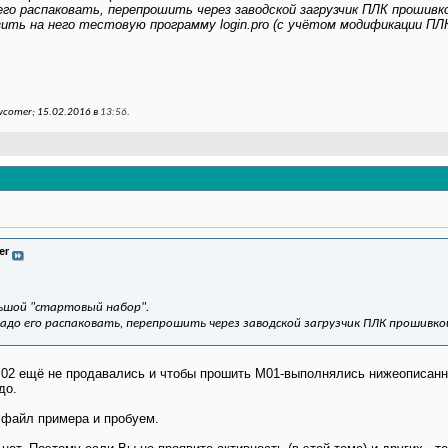
 его распаковать, перепрошить через заводской загрузчик ПЛК прошивк
ить на него тестовую программу login.pro (с учётом модификации ПЛК
comer; 15.02.2016 в
13:56
.
er
ьшой "стартовый набор".
надо его распаковать, перепрошить через заводской загрузчик ПЛК прошивк
 М02 ещё не продавались и чтобы прошить М01-выполнялись нижеописанн
до.
 файл примера и пробуем.