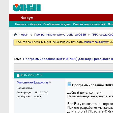
Форум
Новые сообщения
Сообщения за день
Список пользователей
Все
Форум
Программируемые устройства ОВЕН
ПЛК (среда CoD
Если это ваш первый визит, рекомендуем почитать
справку по форуму
. 
Тема:
Программирование ПЛК110 [М02] для задач реального 
11.09.2015,
09:19
Филоненко Владислав
Программирование ПЛК110
Пользователь
Добрый день, коллеги!
Регистрация
15.12.2006
Наша команда завершила этап
Сообщений
4,998
Все Вы уже знаете, я надеюс
При его разработке мы зало
Для этого в ПЛК есть 2(4) б