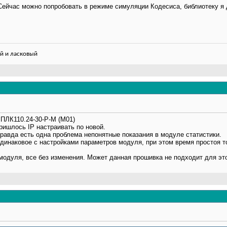
Сейчас можно попробовать в режиме симуляции Кодесиса, библиотеку я 
й и ласковый
 ПЛК110.24-30-Р-М (М01)
ришлось IP настраивать по новой.
правда есть одна проблема непонятные показания в модуле статистики.
динаковое с настройками параметров модуля, при этом время простоя т
модуля, все без изменения. Может данная прошивка не подходит для эт