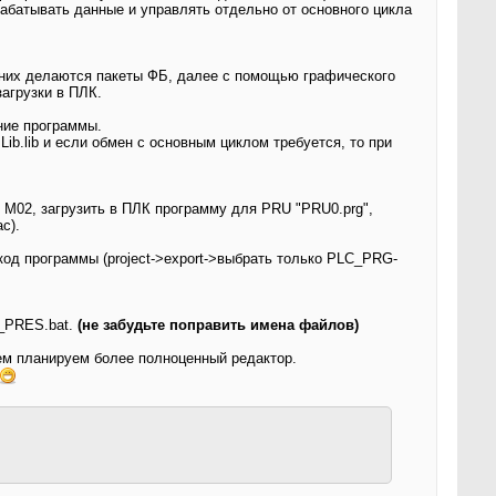
абатывать данные и управлять отдельно от основного цикла
 них делаются пакеты ФБ, далее с помощью графического
агрузки в ПЛК.
ние программы.
.lib и если обмен с основным циклом требуется, то при
 M02, загрузить в ПЛК программу для PRU "PRU0.prg",
с).
код программы (project->export->выбрать только PLC_PRG-
E_PRES.bat.
(не забудьте поправить имена файлов)
ем планируем более полноценный редактор.