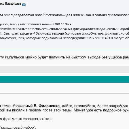
ко Владислав
а этап разработки новой технологии для наших ПЛК и готова презентовать
деюсь, что у нас появился новый ПЛК 110-хх.
 заложили возможность его использования для управления процессами, тре
(4) быстрых входа и 4 быстрых выхода (которые способны воспринять или 
роцессора, PRU, которые подключены непосредственно к этим I/O и могут 
ту импульсов можно будет получить на быстром выходе без ущерба раб
я тема. Уважаемый
В. Филоненко
, дайте, пожалуйста, более подробну
рой вы писали в первом посте этой темы. Может уже есть подробное рук
л фрагмента из вашего текст:
"стартовый набор".