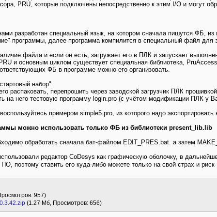
ора, PRU, которые подключены непосредственно к этим I/O и могут обр
ами разработан специальный язык, на котором сначала пишутся ФБ, из
ние" программы, далее программа компилится в специальный файл для з
аличие файла и если он есть, загружает его в ПЛК и запускает выполне
U и основным циклом существует специальная библиотека, PruAccessLib
оответствующих ФБ в программе можно его организовать.
стартовый набор".
его распаковать, перепрошить через заводской загрузчик ПЛК прошивкой
ть на него тестовую программу login.pro (с учётом модификации ПЛК у Ва
воспользуйтесь примером simple5.pro, из которого надо экспортировать 
ммы можно использовать только ФБ из библиотеки present_lib.lib
бходимо обработать сначала бат-файлом EDIT_PRES.bat. а затем MAK
использовали редактор CoDesys как графическую оболочку, в дальнейш
е ПО, поэтому ставить его куда-либо можете только на свой страх и риск
 Просмотров: 957)
.3.42.zip
(1.27 Мб, Просмотров: 656)