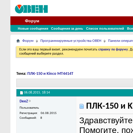
Форум
Новые сообщения
Сообщения за день
Список пользователей
Все
Форум
Программируемые устройства ОВЕН
Панели операт
Если это ваш первый визит, рекомендуем почитать
справку по форуму
. 
сообщений выберите раздел.
Тема:
ПЛК-150 и Kinco MT4414T
06.08.2015,
18:14
DeeZ
ПЛК-150 и K
Пользователь
Регистрация
06.08.2015
Здравствуйте
Сообщений
8
Помогите, по