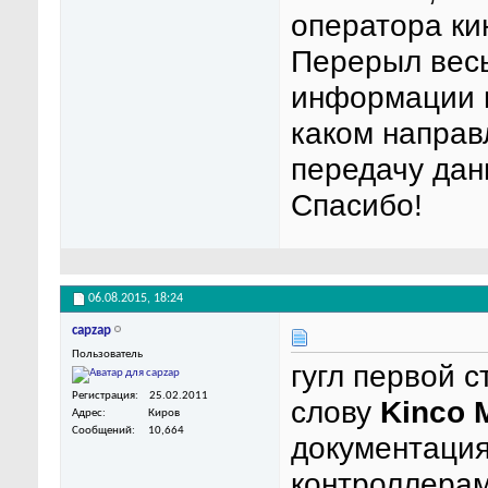
оператора кин
Перерыл весь
информации п
каком направ
передачу дан
Спасибо!
06.08.2015,
18:24
capzap
Пользователь
гугл первой 
Регистрация
25.02.2011
слову
Kinco 
Адрес
Киров
Сообщений
10,664
документация
контроллерам