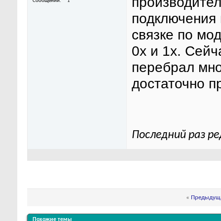
производител
Сообщений
1
подключения 
связке по мо
0х и 1х. Сей
перебрал мно
достаточно п
Последний раз ре
«
Предыдуща
Похожие темы