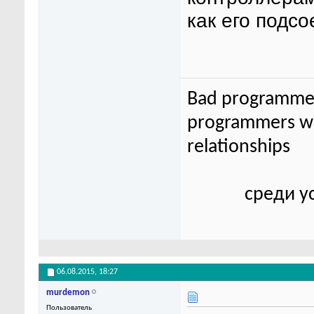
как его подс
Bad programmer
programmers wor
relationships
среди у
06.08.2015,
18:27
murdemon
Пользователь