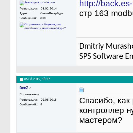
http://back.es
Регистрация
03.02.2014
стр 163 mod
Адрес
Санкт-Петербург
Сообщений
848
Dmitriy Murash
SPS Software E
06.08.2015,
18:27
DeeZ
Пользователь
Спасибо, как
Регистрация
06.08.2015
Сообщений
8
контроллер н
мастером?