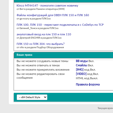
Kinco MT4414T - помогите советом новичку
от Bит в разделе Панели оператора (HMI)
Файлы конфигураций для ОВЕН ПЛК 150 и ПЛК 160
от ga-nozry в разделе ПЛК1хх
ПЛК 100, ПЛК 150 - перестают подключаться с CoDeSys по TCP
от Евгений_Томск в разделе ПЛК1хх
аналоговый вход на плк 150 и плк 110
от Дмитрий ENGMIR в разделе ПЛК1хх
ПЛК 150 vs ПЛК 304: что выбрать?
от vlkv в разделе Подбор Оборудования
Ваши права
Вы
не можете
создавать новые темы
BB коды
Вкл.
Вы
не можете
отвечать в темах
Смайлы
Вкл.
Вы
не можете
прикреплять вложения
[IMG]
код
Вкл.
Вы
не можете
редактировать свои
[VIDEO]
код
Вкл.
сообщения
HTML код
Выкл.
Правила форума
Текущее вре