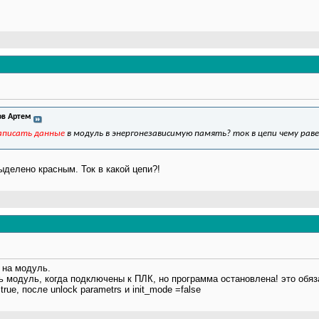
в Артем
записать данные
в модуль в энергонезависимую память? ток в цепи чему рав
ыделено красным. Ток в какой цепи?!
я на модуль.
модуль, когда подключены к ПЛК, но программа остановлена! это обязат
true, после unlock parametrs и init_mode =false