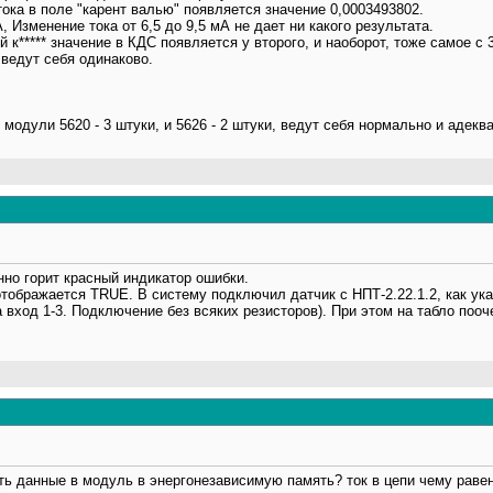
ока в поле "карент валью" появляется значение 0,0003493802.
, Изменение тока от 6,5 до 9,5 мА не дает ни какого результата.
 к***** значение в КДС появляется у второго, и наоборот, тоже самое с 
 ведут себя одинаково.
модули 5620 - 3 штуки, и 5626 - 2 штуки, ведут себя нормально и адеква
нно горит красный индикатор ошибки.
тображается TRUE. В систему подключил датчик с НПТ-2.22.1.2, как указа
на вход 1-3. Подключение без всяких резисторов). При этом на табло пооч
ть данные в модуль в энергонезависимую память? ток в цепи чему раве