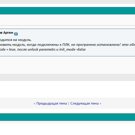
в Артем
водится на модуль.
вать модуль, когда подключены к ПЛК, но программа остановлена! это обяза
e = true, после unlock parametrs и init_mode =false
«
Предыдущая тема
|
Следующая тема
»