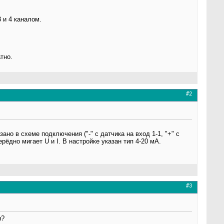
3 и 4 каналом.
тно.
#2
но в схеме подключения ("-" с датчика на вход 1-1, "+" с
ерёдно мигает U и I. В настройке указан тип 4-20 мА.
#3
н?