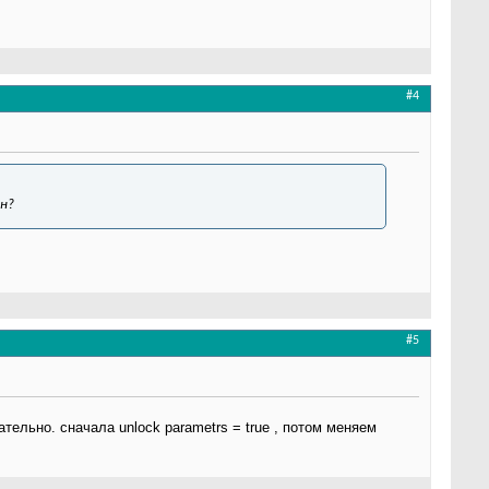
#4
ен?
#5
ельно. сначала unlock parametrs = true , потом меняем