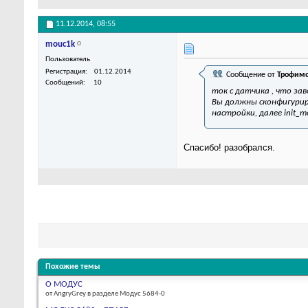
11.12.2014,
08:55
mouc1k
Пользователь
Регистрация
01.12.2014
Сообщение от
Трофимо
Сообщений
10
ток с датчика , что за
Вы должны сконфигуриро
настройки, далее init_mod
Спасибо! разобрался.
Похожие темы
О МОДУС
от AngryGrey в разделе Модус 5684-0