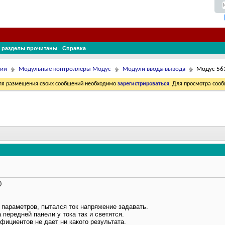
 разделы прочитаны
Справка
ции
Модульные контроллеры Модус
Модули ввода-вывода
Модус 56
Для размещения своих сообщений необходимо
зарегистрироваться
. Для просмотра соо
0
у параметров, пытался ток напряжение задавать.
 передней панели у тока так и светятся.
ициентов не дает ни какого результата.