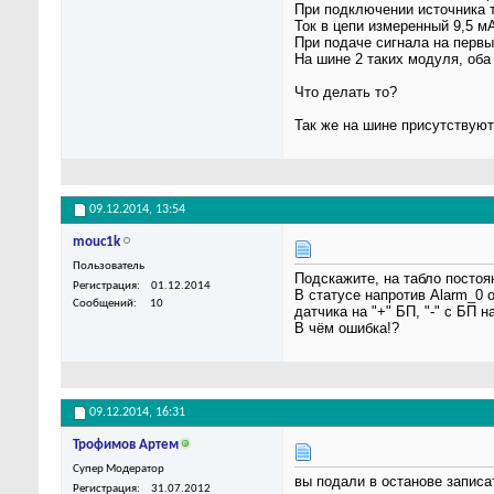
При подключении источника т
Ток в цепи измеренный 9,5 мА
При подаче сигнала на первый
На шине 2 таких модуля, оба
Что делать то?
Так же на шине присутствуют 
09.12.2014,
13:54
mouc1k
Пользователь
Подскажите, на табло постоя
Регистрация
01.12.2014
В статусе напротив Alarm_0 о
Сообщений
10
датчика на "+" БП, "-" с БП 
В чём ошибка!?
09.12.2014,
16:31
Трофимов Артем
Супер Модератор
вы подали в останове записа
Регистрация
31.07.2012