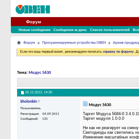
Форум
Новые сообщения
Сообщения за день
Список пользователей
Все
Форум
Программируемые устройства ОВЕН
Архив продук
Если это ваш первый визит, рекомендуем почитать
справку по форуму
. 
Тема:
Модус 5630
26.12.2013,
14:30
kholonkin
Модус 5630
Пользователь
Таргет Модуса 5684-0 3.4.0.1
Регистрация
04.09.2011
Таргет модуля 1.0.0.0
Сообщений
135
Ни как не реагирует на смен
Светодиоды как светились на
Изменение масштабных коэфф