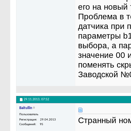
его на новый
Проблема в т
датчика при 
параметры b1-
выбора, а па
значение 00 и
поменять ск
Заводской №
29.11.2013,
07:52
Baitullin
Пользователь
Странный ном
Регистрация
29.04.2013
Сообщений
95