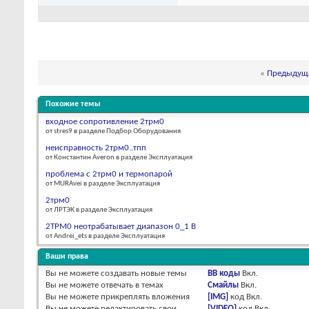
«
Предыдуща
Похожие темы
входное сопротивление 2трм0
от stres9 в разделе Подбор Оборудования
неисправность 2трм0..тпп
от Константин Averon в разделе Эксплуатация
проблема с 2трм0 и термопарой
от MURAvei в разделе Эксплуатация
2трм0
от ЛРТЭК в разделе Эксплуатация
2ТРМ0 неотрабатывает диапазон 0_1 В
от Andrei_ets в разделе Эксплуатация
Ваши права
Вы
не можете
создавать новые темы
BB коды
Вкл.
Вы
не можете
отвечать в темах
Смайлы
Вкл.
Вы
не можете
прикреплять вложения
[IMG]
код
Вкл.
Вы
не можете
редактировать свои
[VIDEO]
код
Вкл.