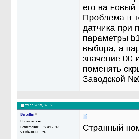
его на новый
Проблема в т
датчика при 
параметры b1-
выбора, а па
значение 00 и
поменять ск
Заводской №
29.11.2013,
07:52
Baitullin
Пользователь
Странный ном
Регистрация
29.04.2013
Сообщений
95