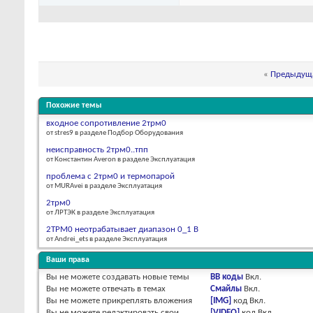
«
Предыдуща
Похожие темы
входное сопротивление 2трм0
от stres9 в разделе Подбор Оборудования
неисправность 2трм0..тпп
от Константин Averon в разделе Эксплуатация
проблема с 2трм0 и термопарой
от MURAvei в разделе Эксплуатация
2трм0
от ЛРТЭК в разделе Эксплуатация
2ТРМ0 неотрабатывает диапазон 0_1 В
от Andrei_ets в разделе Эксплуатация
Ваши права
Вы
не можете
создавать новые темы
BB коды
Вкл.
Вы
не можете
отвечать в темах
Смайлы
Вкл.
Вы
не можете
прикреплять вложения
[IMG]
код
Вкл.
Вы
не можете
редактировать свои
[VIDEO]
код
Вкл.