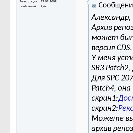
Регистрация
17.09.2008
Сообщени
Сообщений
1,478
Александр,
Архив репо
может быть
версия CDS.
У меня уст
SR3 Patch2
Для SPC 20
Patch4, она
скрин1:
Дос
скрин2:
Рек
Можете выл
архив репо