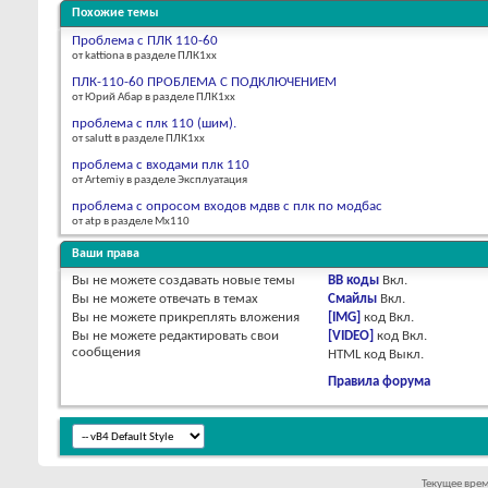
Похожие темы
Проблема с ПЛК 110-60
от kattiona в разделе ПЛК1хх
ПЛК-110-60 ПРОБЛЕМА С ПОДКЛЮЧЕНИЕМ
от Юрий Абар в разделе ПЛК1хх
проблема с плк 110 (шим).
от salutt в разделе ПЛК1хх
проблема с входами плк 110
от Artemiy в разделе Эксплуатация
проблема с опросом входов мдвв с плк по модбас
от atp в разделе Мх110
Ваши права
Вы
не можете
создавать новые темы
BB коды
Вкл.
Вы
не можете
отвечать в темах
Смайлы
Вкл.
Вы
не можете
прикреплять вложения
[IMG]
код
Вкл.
Вы
не можете
редактировать свои
[VIDEO]
код
Вкл.
сообщения
HTML код
Выкл.
Правила форума
Текущее вре