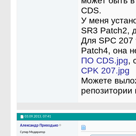
может быть в
CDS.
У меня устан
SR3 Patch2, д
Для SPC 207 
Patch4, она н
ПО CDS.jpg
, 
CPK 207.jpg
Можете вылож
репозитории 
03.09.2013,
07:41
Александр Приходько
Супер Модератор