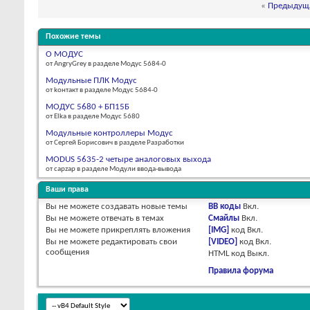
«
Предыдуща
Похожие темы
О МОДУС
от AngryGrey в разделе Модус 5684-0
Модульные ПЛК Модус
от kонтакт в разделе Модус 5684-0
МОДУС 5680 + БП15Б
от Elka в разделе Модус 5680
Модульные контроллеры Модус
от Сергей Борисович в разделе Разработки
MODUS 5635-2 четыре аналоговых выхода
от capzap в разделе Модули ввода-вывода
Ваши права
Вы
не можете
создавать новые темы
BB коды
Вкл.
Вы
не можете
отвечать в темах
Смайлы
Вкл.
Вы
не можете
прикреплять вложения
[IMG]
код
Вкл.
Вы
не можете
редактировать свои
[VIDEO]
код
Вкл.
сообщения
HTML код
Выкл.
Правила форума