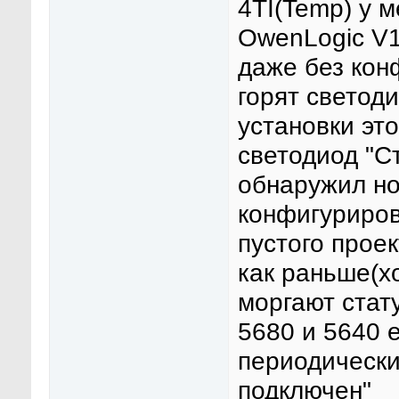
4TI(Temp) у 
OwenLogic V1
даже без кон
горят светоди
установки эт
светодиод "С
обнаружил но
конфигуриров
пустого проек
как раньше(хо
моргают стату
5680 и 5640 
периодически
подключен"