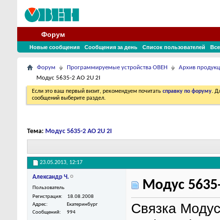
Форум
Новые сообщения
Сообщения за день
Список пользователей
Все
Форум
Программируемые устройства ОВЕН
Архив продук
Модус 5635-2 АО 2U 2I
Если это ваш первый визит, рекомендуем почитать
справку по форуму
. 
сообщений выберите раздел.
Тема:
Модус 5635-2 АО 2U 2I
23.05.2013,
12:17
Александр Ч.
Модус 5635-
Пользователь
Регистрация
18.08.2008
Связка Модус
Адрес
Екатеринбург
Сообщений
994