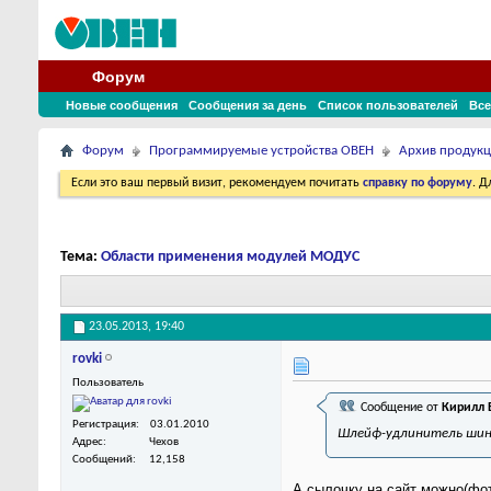
Форум
Новые сообщения
Сообщения за день
Список пользователей
Все
Форум
Программируемые устройства ОВЕН
Архив продук
Если это ваш первый визит, рекомендуем почитать
справку по форуму
. 
Тема:
Области применения модулей МОДУС
23.05.2013,
19:40
rovki
Пользователь
Сообщение от
Кирилл
Регистрация
03.01.2010
Шлейф-удлинитель шин
Адрес
Чехов
Сообщений
12,158
А сылочку на сайт можно(фо