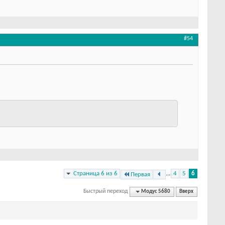
#54
Страница 6 из 6
...
4
5
6
Первая
Быстрый переход
Модус 5680
Вверх