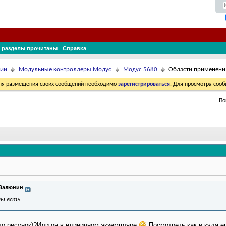
 разделы прочитаны
Справка
ции
Модульные контроллеры Модус
Модус 5680
Области применен
Для размещения своих сообщений необходимо
зарегистрироваться
. Для просмотра соо
По
 Валюнин
ы есть.
то,рисунок)?Или он в единичном экземпляре
Посмотреть как и куда е