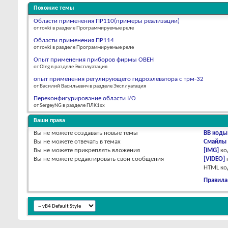
Похожие темы
Области применения ПР110(примеры реализации)
от rovki в разделе Программируемые реле
Области применения ПР114
от rovki в разделе Программируемые реле
Опыт применения приборов фирмы ОВЕН
от Oleg в разделе Эксплуатация
опыт применения регулирующего гидроэлеватора с трм-32
от Василий Васильевич в разделе Эксплуатация
Переконфигурирование области I/O
от SergeyNG в разделе ПЛК1хх
Ваши права
Вы
не можете
создавать новые темы
BB коды
Вы
не можете
отвечать в темах
Смайлы
Вы
не можете
прикреплять вложения
[IMG]
ко
Вы
не можете
редактировать свои сообщения
[VIDEO]
HTML к
Правила