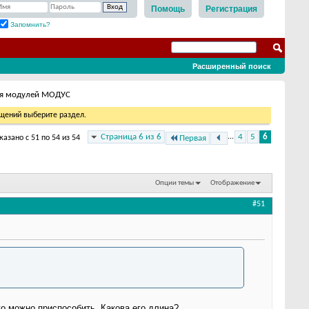
Помощь
Регистрация
Запомнить?
Расширенный поиск
ия модулей МОДУС
бщений выберите раздел.
Страница 6 из 6
...
4
5
6
казано с 51 по 54 из 54
Первая
Опции темы
Отображение
#51
го можно приспособить .Какова его длина?