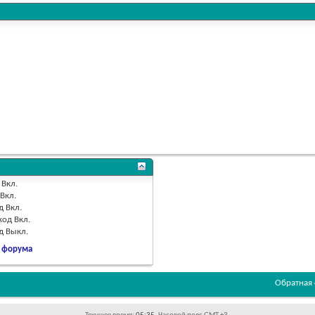
Вкл.
Вкл.
д
Вкл.
код
Вкл.
од
Выкл.
 форума
Обратная 