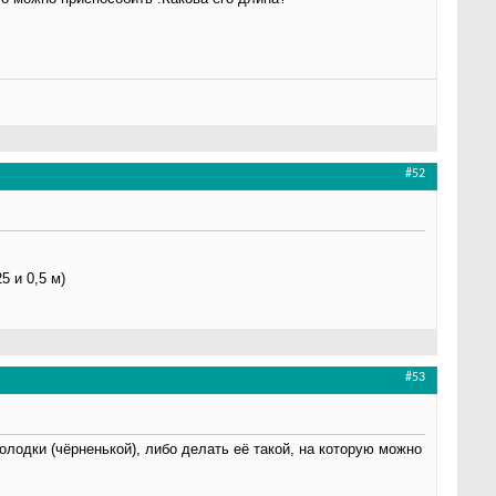
#52
 и 0,5 м)
#53
лодки (чёрненькой), либо делать её такой, на которую можно