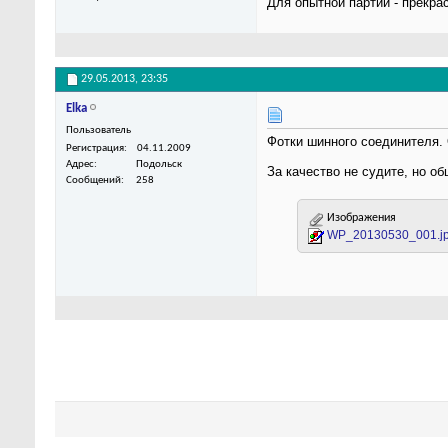
Для опытной партии - прекра
29.05.2013,
23:35
Elka
Пользователь
Фотки шинного соединителя. 
Регистрация
04.11.2009
Адрес
Подольск
За качество не судите, но о
Сообщений
258
Изображения
WP_20130530_001.j