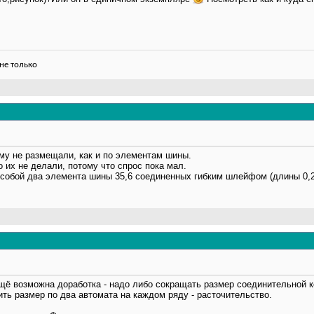
не только
у не размещали, как и по элементам шины.
о их не делали, потому что спрос пока мал.
собой два элемента шины 35,6 соединенных гибким шлейфом (длины 0,25
ё возможна доработка - надо либо сокращать размер соединительной ко
ить размер по два автомата на каждом ряду - расточительство.