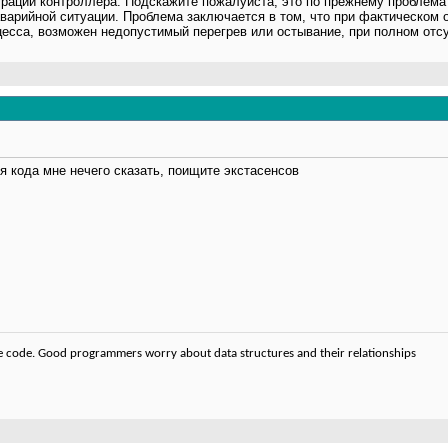
рации контроллера. Подскажите пожалуйста, это по прежнему проблема "
варийной ситуации. Проблема заключается в том, что при фактическом 
есса, возможен недопустимый перегрев или остывание, при полном отсу
я кода мне нечего сказать, поищите экстасенсов
code. Good programmers worry about data structures and their relationships