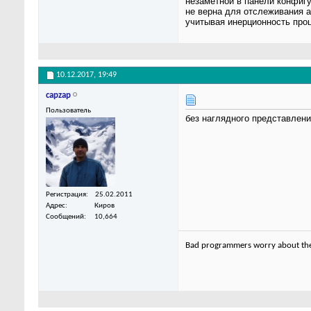
незаметной в панели конфигу
не верна для отслеживания а
учитывая инерционность проц
10.12.2017,
19:49
capzap
Пользователь
без наглядного представлени
Регистрация
25.02.2011
Адрес
Киров
Сообщений
10,664
Bad programmers worry about the 