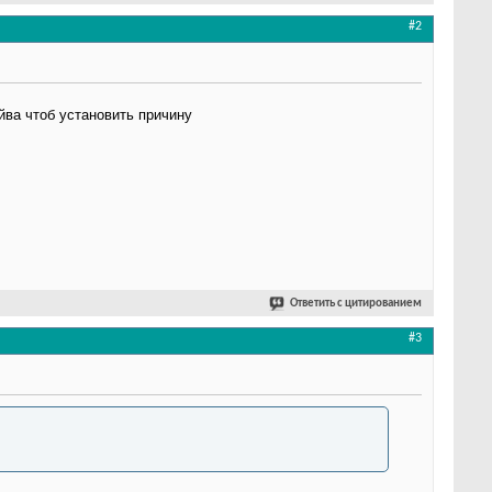
#2
йва чтоб установить причину
Ответить с цитированием
#3