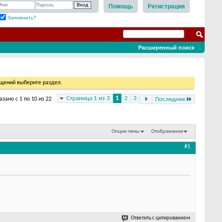
Помощь
Регистрация
Запомнить?
Расширенный поиск
бщений выберите раздел.
Страница 1 из 3
1
2
3
азано с 1 по 10 из 22
Последняя
Опции темы
Отображение
#1
Ответить с цитированием