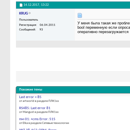
14.12.2017,
13:22
KRUG
Пользователь
У меня была такая же пробле
Регистрация
06.04.2011
bool переменную если опроса
Сообщений
93
оперативно перезагружается 
Похожие темы
Last error = 85
от artworld в разделе ПЛК1хх
RS485: Last error 81
от Mangust в разделе ПЛК1хх
пм-01: +cms Error: 515
от Elka в разделе Сетевые технологии