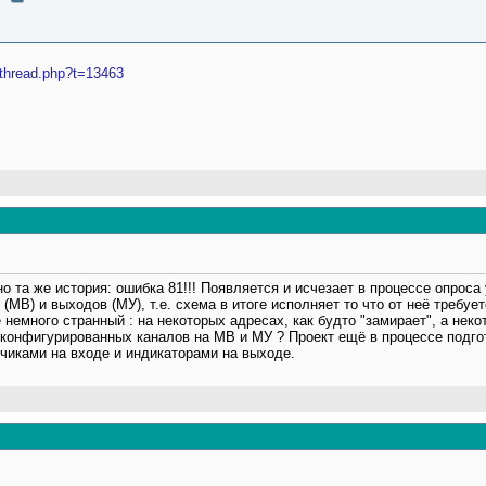
wthread.php?t=13463
о та же история: ошибка 81!!! Появляется и исчезает в процессе опроса
(МВ) и выходов (МУ), т.е. схема в итоге исполняет то что от неё требу
е немного странный : на некоторых адресах, как будто "замирает", а нек
оконфигурированных каналов на МВ и МУ ? Проект ещё в процессе подгот
чиками на входе и индикаторами на выходе.