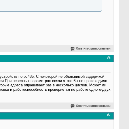
Ответить с цитированием
#6
 устройств по рс485. С некоторой не объяснимой задержкой
ется.При неверных параметрах связи этого бы не происходило.
оторые адреса опрашивает раз в несколько циклов. Может ли
овки и работоспособность проверяется по работе одного-двух
Ответить с цитированием
#7