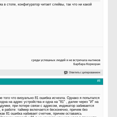
а в стопе, конфигуратор читает слейвы, так что ни какой
в
среди успешных людей я не встречала нытиков
Барбара Коркоран
Ответить с цитированием
#8
не того что визуально 81 ошибка исчезла. Однако я попытался
дна на адрес устройства и одна на "81" , далее через "И" на
думке, при потере связи с адресом, индикатор забивается
, в работе: таймер включается бесконечно, причем без
как 81 ошибка набивает счетчик, причем оставаясь