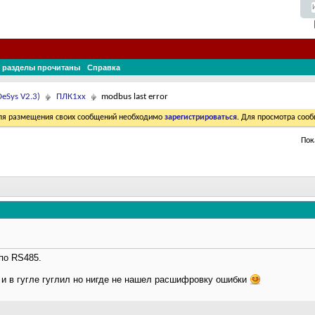
 разделы прочитаны
Справка
eSys V2.3)
ПЛК1хх
modbus last error
Для размещения своих сообщений необходимо
зарегистрироваться
. Для просмотра соо
Пок
по RS485.
 и в гугле гуглил но нигде не нашел расшифровку ошибки