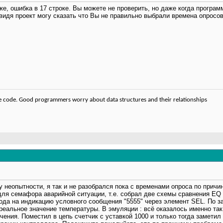
е, ошибка в 17 строке. Вы можете не проверить, но даже когда программ
е видя проект могу сказать что Вы не правильно выбрали времена опросо
code. Good programmers worry about data structures and their relationships
у неопытности, я так и не разобрался пока с временами опроса по причи
для семафора аварийной ситуации, т.е. собрал две схемы сравнения EQ о
да на индикацию условного сообщения "5555" через элемент SEL. По за
 реальное значение температуры. В эмуляции : всё оказалось именно так
ения. Поместил в цепь счетчик с уставкой 1000 и только тогда заметил 