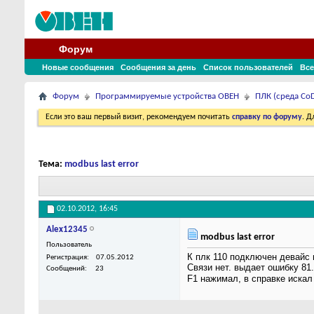
Форум
Новые сообщения
Сообщения за день
Список пользователей
Все
Форум
Программируемые устройства ОВЕН
ПЛК (среда CoD
Если это ваш первый визит, рекомендуем почитать
справку по форуму
. 
Тема:
modbus last error
02.10.2012,
16:45
Alex12345
modbus last error
Пользователь
К плк 110 подключен девайс 
Регистрация
07.05.2012
Связи нет. выдает ошибку 81.
Сообщений
23
F1 нажимал, в справке искал