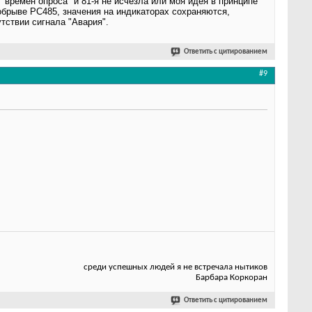
времен опроса" и 81-я не исчезла или моя идея в принципе
обрыве РС485, значения на индикаторах сохраняются,
тствии сигнала "Авария".
Ответить с цитированием
#9
среди успешных людей я не встречала нытиков
Барбара Коркоран
Ответить с цитированием