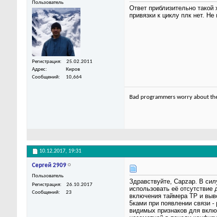
Пользователь
Ответ приблизительно такой ж
привязки к циклу плк нет. Н
Регистрация
25.02.2011
Адрес
Киров
Сообщений
10,664
Bad programmers worry about the 
10.12.2017,
19:31
Сергей 2909
Пользователь
Здравствуйте, Capzap. В сил
Регистрация
26.10.2017
использовать её отсутствие 
Сообщений
23
включения таймера ТР и выво
5ками при появлении связи -
видимых признаков для включ