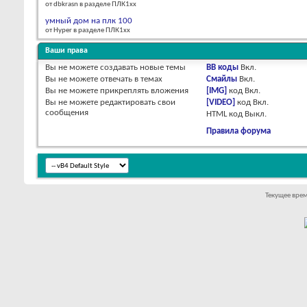
от dbkrasn в разделе ПЛК1хх
умный дом на плк 100
от Hyper в разделе ПЛК1хх
Ваши права
Вы
не можете
создавать новые темы
BB коды
Вкл.
Вы
не можете
отвечать в темах
Смайлы
Вкл.
Вы
не можете
прикреплять вложения
[IMG]
код
Вкл.
Вы
не можете
редактировать свои
[VIDEO]
код
Вкл.
сообщения
HTML код
Выкл.
Правила форума
Текущее вре