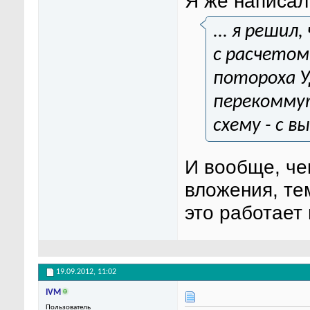
Я же написал
... я реши
с расчетом
потороха У
перекоммут
схему - с 
И вообще, ч
вложения, те
это работает 
19.09.2012,
11:02
IVM
Пользователь