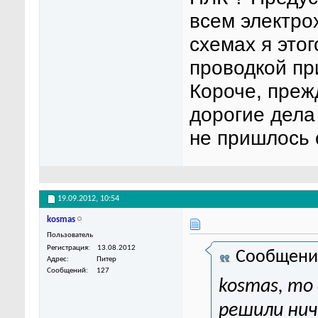
всем электро
схемах я этог
проводкой пр
Короче, преж
дорогие дела 
не пришлось 
19.09.2012,
10:54
kosmas
Пользователь
Регистрация
13.08.2012
Сообщени
Адрес
Питер
Сообщений
127
kosmas, то
решили нич