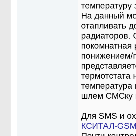
температуру 
На данный мо
отапливать д
радиаторов. 
покомнатная 
понижением/
представляет
термотстата н
температура 
шлем СМСку и
Для SMS и ох
КСИТАЛ-GSM
Почти контро