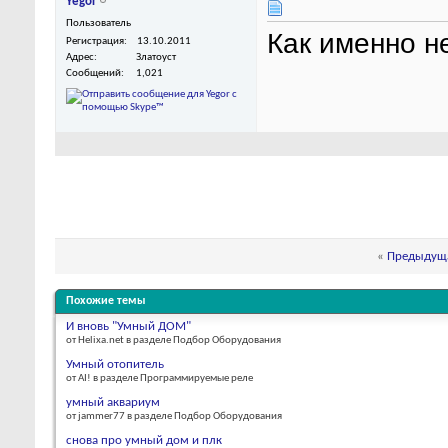
Yegor
Пользователь
Как именно н
Регистрация
13.10.2011
Адрес
Златоуст
Сообщений
1,021
«
Предыдуща
Похожие темы
И вновь "Умный ДОМ"
от Helixa.net в разделе Подбор Оборудования
Умный отопитель
от AI! в разделе Программируемые реле
умный аквариум
от jammer77 в разделе Подбор Оборудования
снова про умный дом и плк