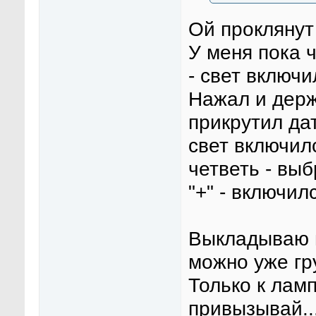
Ой проклянут 
У меня пока 
- свет включи
Нажал и держ
прикрутил дат
свет включилс
четветь - выб
"+" - включил
Выкладываю п
можно уже гру
Только к лам
привызывай..