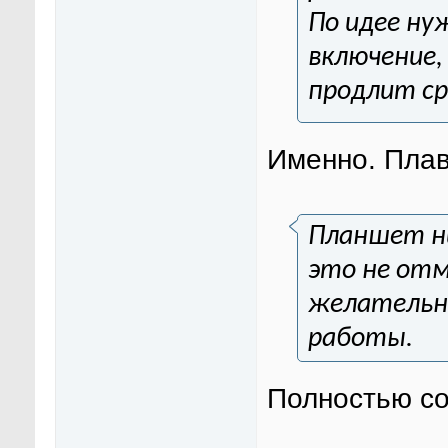
По идее ну
включение,
продлит ср
Именно. Плав
Планшет ни
это не от
желательн
работы.
Полностью со