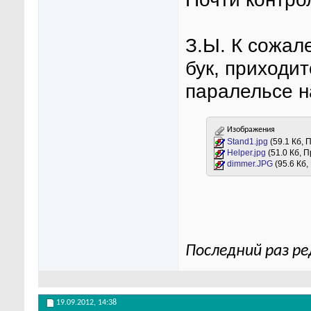
З.Ы. К сожал
бук, приходит
паралельсе на
Изображения
Stand1.jpg
(59.1 Кб, 
Helper.jpg
(51.0 Кб, 
dimmer.JPG
(95.6 Кб
Последний раз ре
19.09.2012,
14:38