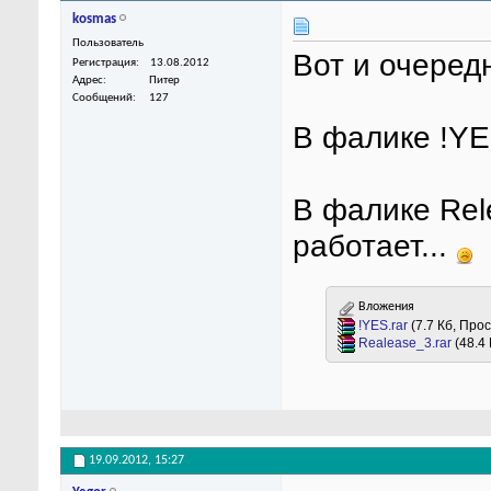
kosmas
Пользователь
Вот и очеред
Регистрация
13.08.2012
Адрес
Питер
Сообщений
127
В фалике !YE
В фалике Rele
работает...
Вложения
!YES.rar
(7.7 Кб, Про
Realease_3.rar
(48.4
19.09.2012,
15:27