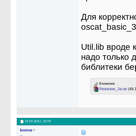
Для корректно
oscat_basic_33
Util.lib вроде
надо только 
библитеки бер
Вложения
Realease_3a.rar
(48.
19.09.2012,
10:59
kosmas