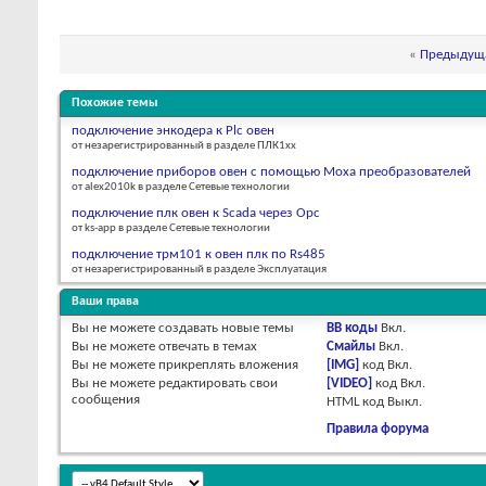
«
Предыдуща
Похожие темы
подключение энкодера к Plc овен
от незарегистрированный в разделе ПЛК1хх
подключение приборов овен с помощью Moxa преобразователей
от alex2010k в разделе Сетевые технологии
подключение плк овен к Scada через Opc
от ks-app в разделе Сетевые технологии
подключение трм101 к овен плк по Rs485
от незарегистрированный в разделе Эксплуатация
Ваши права
Вы
не можете
создавать новые темы
BB коды
Вкл.
Вы
не можете
отвечать в темах
Смайлы
Вкл.
Вы
не можете
прикреплять вложения
[IMG]
код
Вкл.
Вы
не можете
редактировать свои
[VIDEO]
код
Вкл.
сообщения
HTML код
Выкл.
Правила форума