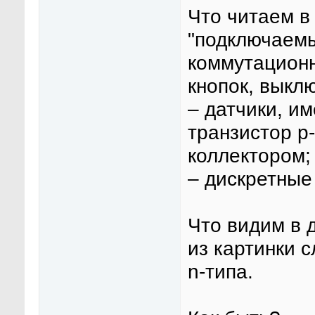
Что читаем в
"подключаемы
коммутационн
кнопок, выклю
– датчики, и
транзистор p
коллектором;
– дискретные
Что видим в 
из картинки с
n-типа.