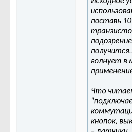
Исходное у
использова
поставь 10
транзистор
подозрение
получится..
волнует в 
применени
Что читаем
"подключае
коммутаци
кнопок, вык
– датчики,