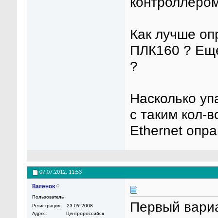
контроллером
Как лучше оп
ПЛК160 ? Еще
?
Насколько уп
с таким кол-
Ethernet опр
07.07.2012,
11:53
Валенок
Пользователь
Первый вариа
Регистрация
23.09.2008
Адрес
Центророссийск