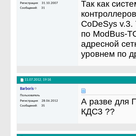
Так как систе
Регистрация
31.10.2007
Сообщений
31
контроллеров
CoDeSys v.3.
по ModBus-TC
адресной сет
уровнем по др
11.07.2012,
19:16
Barboris
Пользователь
А разве для 
Регистрация
28.06.2012
Сообщений
35
КДС3 ??