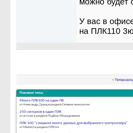
можно будет 
У вас в офис
на ПЛК110 3ю
«
Предыдуща
Похожие темы
Много ПЛК100 на один ПК
от Александр_Гранд в разделе Сетевые технологии
250 сигналов в один ПЛК
от arcman в разделе Подбор Оборудования
ПЛК 100 "слишком много данных для выбранного контроллера"
от MasterZ в разделе ПЛК1хх