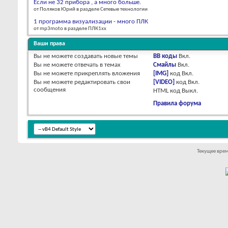
Если не 32 прибора , а много больше.
от Поляков Юрий в разделе Сетевые технологии
1 программа визуализации - много ПЛК
от mp3moto в разделе ПЛК1хх
Ваши права
Вы
не можете
создавать новые темы
BB коды
Вкл.
Вы
не можете
отвечать в темах
Смайлы
Вкл.
Вы
не можете
прикреплять вложения
[IMG]
код
Вкл.
Вы
не можете
редактировать свои
[VIDEO]
код
Вкл.
сообщения
HTML код
Выкл.
Правила форума
Текущее вре