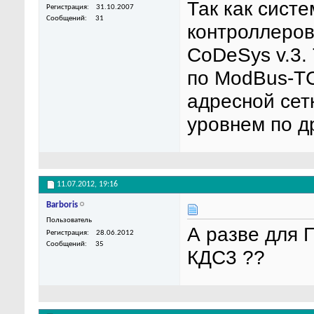
Так как систе
Регистрация
31.10.2007
Сообщений
31
контроллеров
CoDeSys v.3.
по ModBus-TC
адресной сет
уровнем по др
11.07.2012,
19:16
Barboris
Пользователь
А разве для 
Регистрация
28.06.2012
Сообщений
35
КДС3 ??