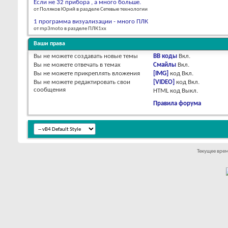
Если не 32 прибора , а много больше.
от Поляков Юрий в разделе Сетевые технологии
1 программа визуализации - много ПЛК
от mp3moto в разделе ПЛК1хх
Ваши права
Вы
не можете
создавать новые темы
BB коды
Вкл.
Вы
не можете
отвечать в темах
Смайлы
Вкл.
Вы
не можете
прикреплять вложения
[IMG]
код
Вкл.
Вы
не можете
редактировать свои
[VIDEO]
код
Вкл.
сообщения
HTML код
Выкл.
Правила форума
Текущее вре