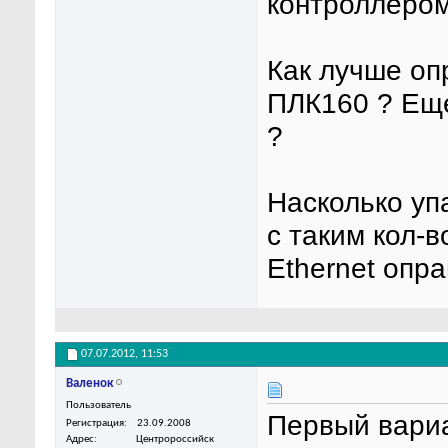
контроллером
Как лучше оп
ПЛК160 ? Еще
?
Насколько уп
с таким кол-
Ethernet опр
07.07.2012,
11:53
Валенок
Пользователь
Первый вариа
Регистрация
23.09.2008
Адрес
Центророссийск