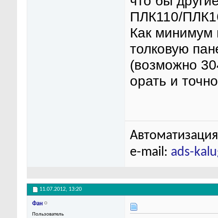
что бы други
ПЛК110/ПЛК16
Как минимум 
толковую пан
(возможно 30
орать и точно 
Автоматизация
e-mail:
ads-kal
11.07.2012,
13:20
Фан
Пользователь