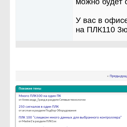
можно будет 
У вас в офис
на ПЛК110 3ю
«
Предыдуща
Похожие темы
Много ПЛК100 на один ПК
от Александр_Гранд в разделе Сетевые технологии
250 сигналов в один ПЛК
от arcman в разделе Подбор Оборудования
ПЛК 100 "слишком много данных для выбранного контроллера"
от MasterZ в разделе ПЛК1хх