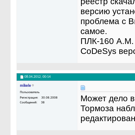
реестр скача
версию устан
проблема с В
самое.
ПЛК-160 А.М. 
CoDeSys верс
08.04.2012,
00:14
mikele
Пользователь
Может дело в
Регистрация
30.08.2008
Сообщений
38
Тормоза набл
редактирован