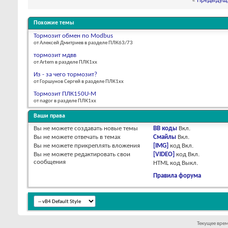
«
Предыдуща
Похожие темы
Тормозит обмен по Modbus
от Алексей Дмитриев в разделе ПЛК63/73
тормозит мдвв
от Artem в разделе ПЛК1хх
Из - за чего тормозит?
от Горшунов Сергей в разделе ПЛК1хх
Тормозит ПЛК150U-M
от nagor в разделе ПЛК1хх
Ваши права
Вы
не можете
создавать новые темы
BB коды
Вкл.
Вы
не можете
отвечать в темах
Смайлы
Вкл.
Вы
не можете
прикреплять вложения
[IMG]
код
Вкл.
Вы
не можете
редактировать свои
[VIDEO]
код
Вкл.
сообщения
HTML код
Выкл.
Правила форума
Текущее вре