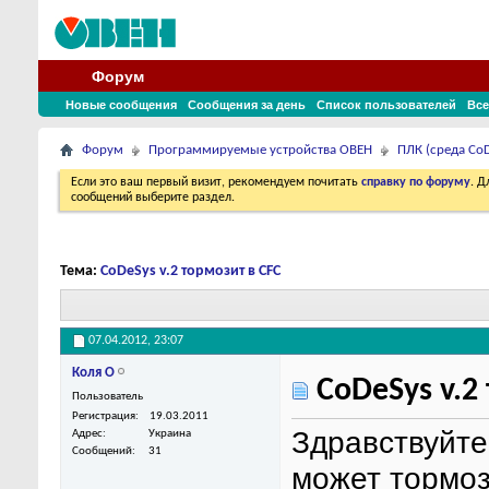
Форум
Новые сообщения
Сообщения за день
Список пользователей
Все
Форум
Программируемые устройства ОВЕН
ПЛК (среда CoD
Если это ваш первый визит, рекомендуем почитать
справку по форуму
. 
сообщений выберите раздел.
Тема:
CoDeSys v.2 тормозит в CFC
07.04.2012,
23:07
Коля О
CoDeSys v.2
Пользователь
Регистрация
19.03.2011
Здравствуйте
Адрес
Украина
Сообщений
31
может тормоз