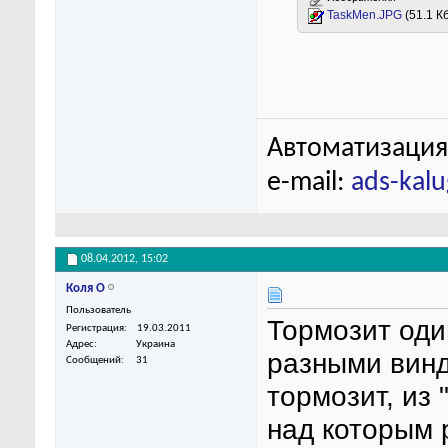
TaskMen.JPG
(51.1 К
Автоматизация
e-mail:
ads-kal
08.04.2012,
15:02
Коля О
Пользователь
Тормозит оди
Регистрация
19.03.2011
Адрес
Украина
разными винд
Сообщений
31
тормозит, из 
над которым 