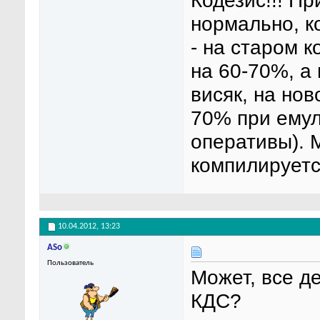
Кодезис!!! Пр
нормально, к
- на старом 
на 60-70%, а
висяк, на нов
70% при емуля
оперативы). 
компилируетс
10.04.2012,
13:23
ASo
Пользователь
Может, все д
КДС?