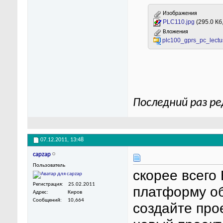
Изображения
PLC110.jpg
(295.0 Кб
Вложения
plc100_gprs_pc_lectu
Последний раз ре
07.12.2011,
13:48
capzap
Пользователь
скорее всего
Регистрация
25.02.2011
платформу об
Адрес
Киров
Сообщений
10,664
создайте прое