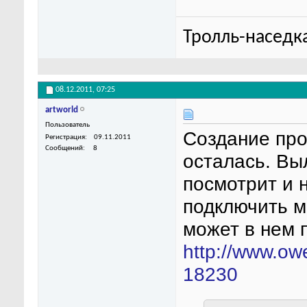
Тролль-наседк
08.12.2011,
07:25
artworld
Пользователь
Создание про
Регистрация
09.11.2011
Сообщений
8
осталась. Вы
посмотрит и 
подключить м
может в нем 
http://www.ow
18230