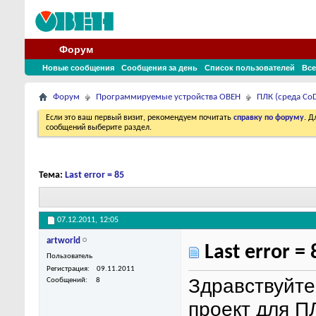
Форум
Новые сообщения
Сообщения за день
Список пользователей
Все
Форум
Программируемые устройства ОВЕН
ПЛК (среда CoD
Если это ваш первый визит, рекомендуем почитать
справку по форуму
. 
сообщений выберите раздел.
Тема:
Last error = 85
07.12.2011,
12:05
artworld
Last error = 
Пользователь
Регистрация
09.11.2011
Здравствуйте
Сообщений
8
проект для П