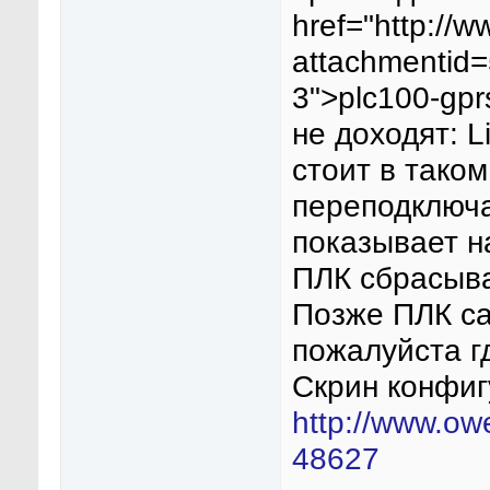
href="http://
attachmentid
3">plc100-gpr
не доходят: L
стоит в тако
переподключае
показывает н
ПЛК сбрасыва
Позже ПЛК са
пожалуйста г
Скрин конфи
http://www.ow
48627