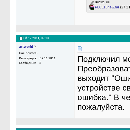
Вложения
PLC110new.rar
(27.2
08.12.2011,
09:13
artworld
Пользователь
Подключил м
Регистрация
09.11.2011
Сообщений
8
Преобразоват
выходит "Оши
устройстве с
ошибка." В ч
пожалуйста.