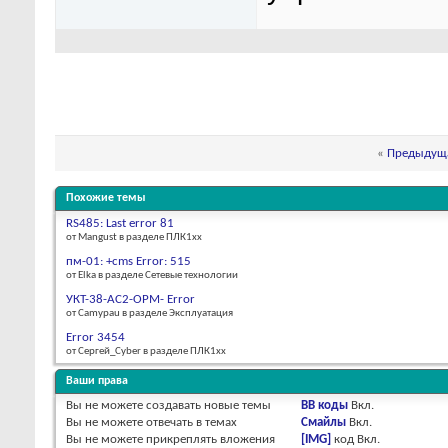
«
Предыдуща
Похожие темы
RS485: Last error 81
от Mangust в разделе ПЛК1хх
пм-01: +cms Error: 515
от Elka в разделе Сетевые технологии
УКТ-38-AC2-OPM- Error
от Camypau в разделе Эксплуатация
Error 3454
от Сергей_Cyber в разделе ПЛК1хх
Ваши права
Вы
не можете
создавать новые темы
BB коды
Вкл.
Вы
не можете
отвечать в темах
Смайлы
Вкл.
Вы
не можете
прикреплять вложения
[IMG]
код
Вкл.