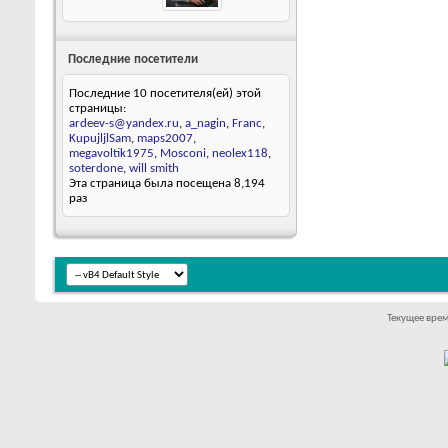
Последние посетители
Последние 10 посетителя(ей) этой
страницы:
ardeev-s@yandex.ru
,
a_nagin
,
Franc
,
KupujljlSam
,
maps2007
,
megavoltik1975
,
Mosconi
,
neolex118
,
soterdone
,
will smith
Эта страница была посещена
8,194
раз
Текущее вре