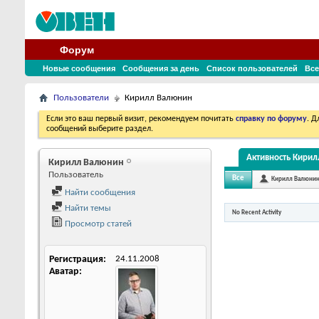
Форум
Новые сообщения
Сообщения за день
Список пользователей
Все
Пользователи
Кирилл Валюнин
Если это ваш первый визит, рекомендуем почитать
справку по форуму
. 
сообщений выберите раздел.
Активность Кири
Кирилл Валюнин
Пользователь
Все
Кирилл Валюни
Найти сообщения
Найти темы
No Recent Activity
Просмотр статей
Регистрация
24.11.2008
Аватар