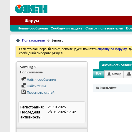
Форум
Новые сообщения
Сообщения за день
Список пользователей
Все
Пользователи
Semurg
Если это ваш первый визит, рекомендуем почитать
справку по форуму
. 
сообщений выберите раздел.
Активность Semur
Semurg
Пользователь
Все
Semurg
Найти сообщения
Найти темы
No Recent Activity
Просмотр статей
Регистрация
21.10.2025
Последняя
28.01.2026
17:32
активность