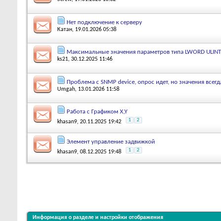
Нет подключение к серверу
Катан
, 19.01.2026 05:38
Максимальные значения параметров типа LWORD ULINT
ks21
, 30.12.2025 11:46
Проблема с SNMP device, опрос идет, но значения всегд
Umgah
, 13.01.2026 11:58
Работа с Графиком X,Y
1
2
khasan9
, 20.11.2025 19:42
Элемент управление задвижкой
1
2
khasan9
, 08.12.2025 19:48
Информация о разделе и настройки отображения