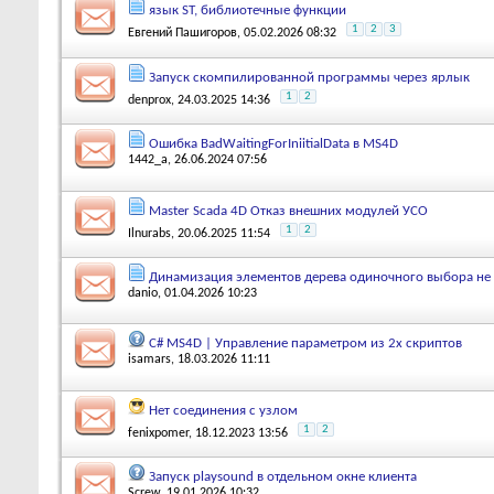
язык ST, библиотечные функции
1
2
3
Евгений Пашигоров
, 05.02.2026 08:32
Запуск скомпилированной программы через ярлык
1
2
denprox
, 24.03.2025 14:36
Ошибка BadWaitingForIniitialData в MS4D
1442_a
, 26.06.2024 07:56
Master Scada 4D Отказ внешних модулей УСО
1
2
Ilnurabs
, 20.06.2025 11:54
Динамизация элементов дерева одиночного выбора не 
danio
, 01.04.2026 10:23
C# MS4D | Управление параметром из 2х скриптов
isamars
, 18.03.2026 11:11
Нет соединения с узлом
1
2
fenixpomer
, 18.12.2023 13:56
Запуск playsound в отдельном окне клиента
Screw
, 19.01.2026 10:32