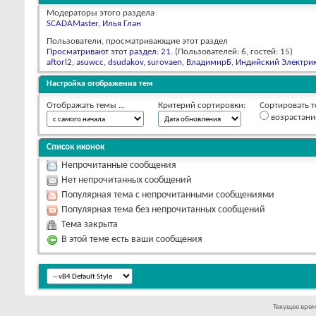
Модераторы этого раздела
SCADAMaster
,
Илья Глан
Пользователи, просматривающие этот раздел
Просматривают этот раздел: 21
. (Пользователей: 6, гостей: 15)
aftorl2
,
asuwcc
,
dsudakov
,
surovaen
,
ВладимирБ
,
Индийский Электри
Настройка отображения тем
Отображать темы ...
Критерий сортировки:
Сортировать т
возрастан
Список иконок
Непрочитанные сообщения
Нет непрочитанных сообщений
Популярная тема с непрочитанными сообщениями
Популярная тема без непрочитанных сообщений
Тема закрыта
В этой теме есть ваши сообщения
Текущее вре