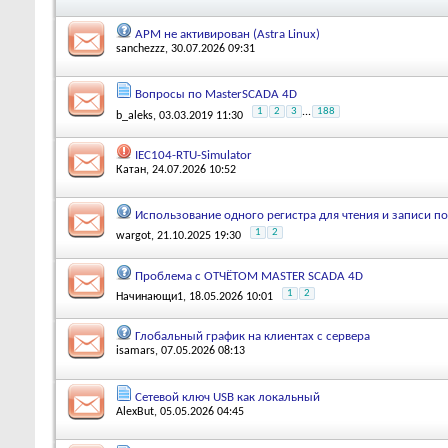
АРМ не активирован (Astra Linux)
sanchezzz
, 30.07.2026 09:31
Вопросы по MasterSCADA 4D
1
2
3
...
188
b_aleks
, 03.03.2019 11:30
IEC104-RTU-Simulator
Катан
, 24.07.2026 10:52
Использование одного регистра для чтения и записи п
1
2
wargot
, 21.10.2025 19:30
Проблема с ОТЧЁТОМ MASTER SCADA 4D
1
2
Начинающи1
, 18.05.2026 10:01
Глобальный график на клиентах с сервера
isamars
, 07.05.2026 08:13
Сетевой ключ USB как локальный
AlexBut
, 05.05.2026 04:45