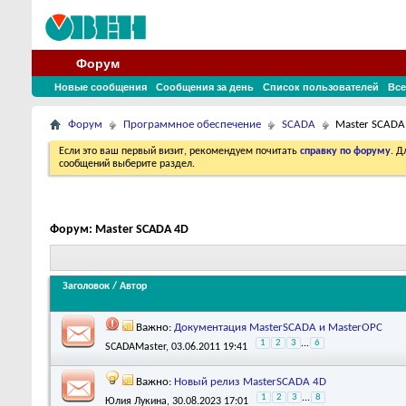
Форум
Новые сообщения
Сообщения за день
Список пользователей
Все
Форум
Программное обеспечение
SCADA
Master SCADA
Если это ваш первый визит, рекомендуем почитать
справку по форуму
. 
сообщений выберите раздел.
Форум:
Master SCADA 4D
Заголовок
/
Автор
Важно:
Документация MasterSCADA и MasterOPC
1
2
3
...
6
SCADAMaster
, 03.06.2011 19:41
Важно:
Новый релиз MasterSCADA 4D
1
2
3
...
8
Юлия Лукина
, 30.08.2023 17:01