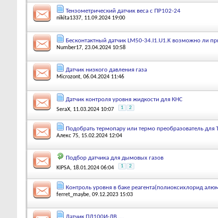
Тензометрический датчик веса с ПР102-24
nikita1337
, 11.09.2024 19:00
Бесконтактный датчик LM50-34.I1.U1.K возможно ли пр
Number17
, 23.04.2024 10:58
Датчик низкого давления газа
Microzont
, 06.04.2024 11:46
Датчик контроля уровня жидкости для КНС
1
2
SeraX
, 11.03.2024 10:07
Подобрать термопару или термо преобразователь для 
Алекс 75
, 15.02.2024 12:04
Подбор датчика для дымовых газов
1
2
KIPSA
, 18.01.2024 06:04
Контроль уровня в баке реагента(полиоксихлорид алю
ferret_maybe
, 09.12.2023 15:03
Датчик ПД100И-ДВ.....