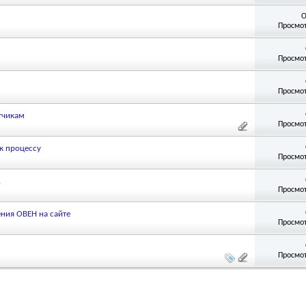
О
Просмот
Просмот
Просмот
тчикам
Просмот
к процессу
Просмот
.
Просмот
ния ОВЕН на сайте
Просмот
Просмот