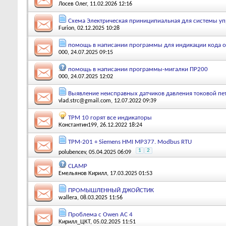
Лосев Олег
, 11.02.2026 12:16
Схема Электрическая приниципиальная для системы у
Furion
, 02.12.2025 10:28
помощь в написании программы для индикации кода 
000
, 24.07.2025 09:15
помощь в написании программы-мигалки ПР200
000
, 24.07.2025 12:02
Выявление неисправных датчиков давления токовой пе
vlad.strc@gmail.com
, 12.07.2022 09:39
ТРМ 10 горят все индикаторы
Константин199
, 26.12.2022 18:24
ТРМ-201 + Siemens HMI MP377. Modbus RTU
1
2
polubencev
, 05.04.2025 06:09
CLAMP
Емельянов Кирилл
, 17.03.2025 01:53
ПРОМЫШЛЕННЫЙ ДЖОЙСТИК
wallera
, 08.03.2025 11:56
Проблема с Owen АС 4
Кирилл_ЦКТ
, 05.02.2025 11:51