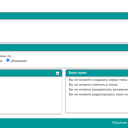
емы по...
ию
убыванию
Ваши права
Вы
не можете
создавать новые темы
Вы
не можете
отвечать в темах
Вы
не можете
прикреплять вложени
Вы
не можете
редактировать свои с
Обратная 