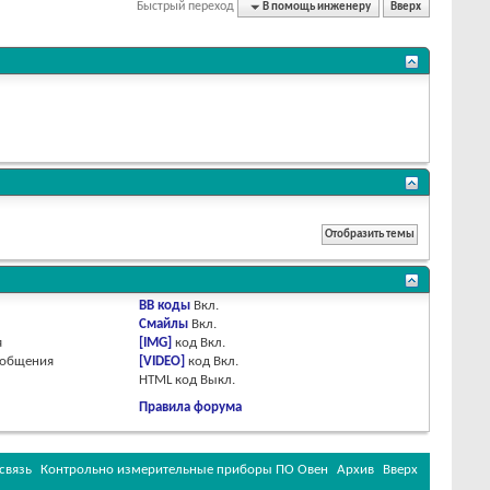
Быстрый переход
В помощь инженеру
Вверх
BB коды
Вкл.
Смайлы
Вкл.
я
[IMG]
код
Вкл.
ообщения
[VIDEO]
код
Вкл.
HTML код
Выкл.
Правила форума
связь
Контрольно измерительные приборы ПО Овен
Архив
Вверх