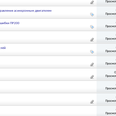
Просмот
правления асинхронным двигателем
Просмот
ошибки ПР200
Просмот
Просмот
тлёй
Просмот
Просмот
О
Просмот
Просмот
Просмот
Просмот