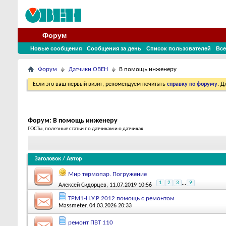
Форум
Новые сообщения
Сообщения за день
Список пользователей
Все
Форум
Датчики ОВЕН
В помощь инженеру
Если это ваш первый визит, рекомендуем почитать
справку по форуму
. 
Форум:
В помощь инженеру
ГОСТы, полезные статьи по датчикам и о датчиках
Заголовок
/
Автор
Мир термопар. Погружение
1
2
3
...
9
Алексей Сидорцев
, 11.07.2019 10:56
ТРМ1-Н.У.Р 2012 помощь с ремонтом
Massmeter
, 04.03.2026 20:33
ремонт ПВТ 110