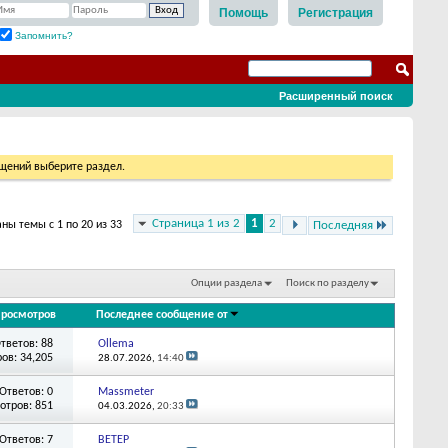
Помощь
Регистрация
Запомнить?
Расширенный поиск
бщений выберите раздел.
Страница 1 из 2
1
2
ны темы с 1 по 20 из 33
Последняя
Опции раздела
Поиск по разделу
росмотров
Последнее сообщение от
тветов: 88
Ollema
ов: 34,205
28.07.2026,
14:40
Ответов: 0
Massmeter
отров: 851
04.03.2026,
20:33
Ответов: 7
BETEP