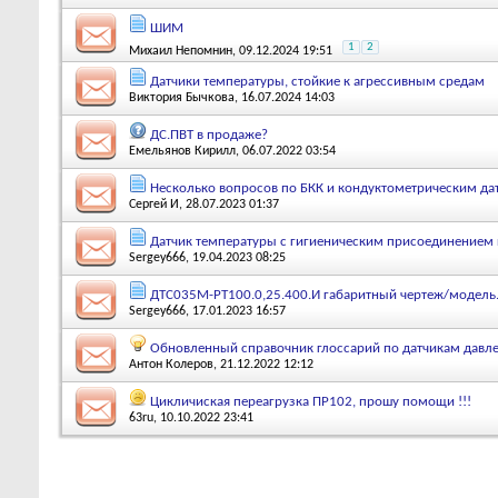
ШИМ
1
2
Михаил Непомнин
, 09.12.2024 19:51
Датчики температуры, стойкие к агрессивным средам
Виктория Бычкова
, 16.07.2024 14:03
ДС.ПВТ в продаже?
Емельянов Кирилл
, 06.07.2022 03:54
Несколько вопросов по БКК и кондуктометрическим да
Сергей И
, 28.07.2023 01:37
Датчик температуры с гигиеническим присоединением 
Sergey666
, 19.04.2023 08:25
ДТС035М-РТ100.0,25.400.И габаритный чертеж/модель
Sergey666
, 17.01.2023 16:57
Обновленный справочник глоссарий по датчикам давле
Антон Колеров
, 21.12.2022 12:12
Цикличиская переагрузка ПР102, прошу помощи !!!
63ru
, 10.10.2022 23:41