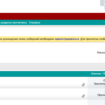
 разделы прочитаны
Справка
Для размещения своих сообщений необходимо
зарегистрироваться
. Для просмотра соо
Показа
Ответов
/
П
О
Просмотр
Просм