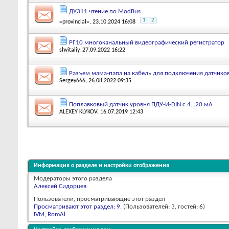
ДУ311 чтение по ModBus
1
2
=provincial=
, 23.10.2024 16:08
РГ10 многоканальный видеографический регистратор
shvitaliy
, 27.09.2022 16:22
Разъем мама-папа на кабель для подключения датчико
Sergey666
, 26.08.2022 09:35
Поплавковый датчик уровня ПДУ-И-DIN с 4...20 мА
ALEXEY KLYKOV
, 16.07.2019 12:43
Информация о разделе и настройки отображения
Модераторы этого раздела
Алексей Сидорцев
Пользователи, просматривающие этот раздел
Просматривают этот раздел: 9
. (Пользователей: 3, гостей: 6)
IVM
,
RomAl