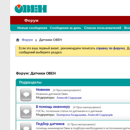
Форум
Новые сообщения
Сообщения за день
Список пользователей
Все
Форум
Датчики ОВЕН
Если это ваш первый визит, рекомендуем почитать
справку по форуму
. 
сообщений выберите раздел.
Форум:
Датчики ОВЕН
Подразделы
Новинки
(3 Просматривает)
Новинки датчиков Овен
Модераторы:
Алексей Сидорцев
В помощь инженеру
(4 Просматривает)
ГОСТы, полезные статьи по датчикам и о датчиках
Модераторы:
Екатерина Аладышева
,
Алексей Сидорцев
Подбор датчиков
(5 Просматривает)
помощь инженеров Овен в подборе необходимого исполнения датч