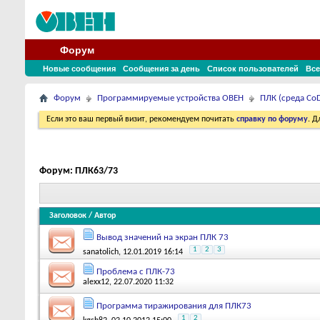
Форум
Новые сообщения
Сообщения за день
Список пользователей
Все
Форум
Программируемые устройства ОВЕН
ПЛК (среда CoD
Если это ваш первый визит, рекомендуем почитать
справку по форуму
. 
Форум:
ПЛК63/73
Заголовок
/
Автор
Вывод значений на экран ПЛК 73
1
2
3
sanatolich
, 12.01.2019 16:14
Проблема с ПЛК-73
alexx12
, 22.07.2020 11:32
Программа тиражирования для ПЛК73
1
2