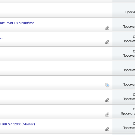
Просм
ить тип FB в runtime
Просмот
О
с.
Просмот
О
Просмот
Просмот
Просмот
О
Просмот
О
Просмотр
О
ПЛК S7 1200(Master)
Просмот