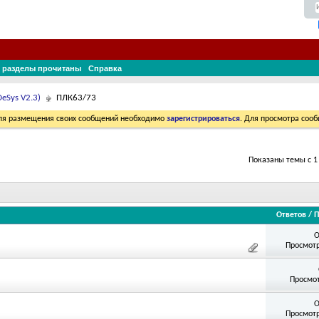
 разделы прочитаны
Справка
eSys V2.3)
ПЛК63/73
Для размещения своих сообщений необходимо
зарегистрироваться
. Для просмотра соо
Показаны темы с 1 
Ответов
/
П
О
Просмотр
Просмот
О
Просмотр