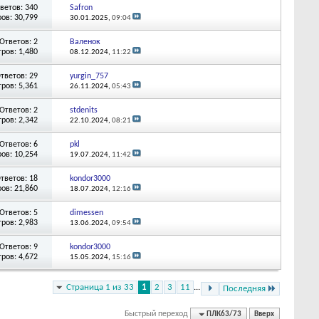
ветов: 340
Safron
ов: 30,799
30.01.2025,
09:04
Ответов: 2
Валенок
ров: 1,480
08.12.2024,
11:22
тветов: 29
yurgin_757
ров: 5,361
26.11.2024,
05:43
Ответов: 2
stdenits
ров: 2,342
22.10.2024,
08:21
Ответов: 6
pkl
ов: 10,254
19.07.2024,
11:42
тветов: 18
kondor3000
ов: 21,860
18.07.2024,
12:16
Ответов: 5
dimessen
ров: 2,983
13.06.2024,
09:54
Ответов: 9
kondor3000
ров: 4,672
15.05.2024,
15:16
Страница 1 из 33
1
2
3
11
...
Последняя
Быстрый переход
ПЛК63/73
Вверх