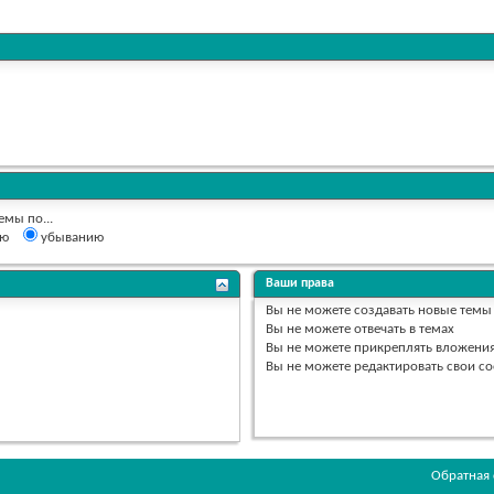
емы по...
ию
убыванию
Ваши права
Вы
не можете
создавать новые темы
Вы
не можете
отвечать в темах
Вы
не можете
прикреплять вложени
Вы
не можете
редактировать свои с
Обратная 