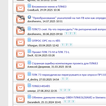
kgsh82
, 02.10.2012 15:00
Вложенное меню в ПЛК63
GoodLuck
, 29.09.2025 10:36
"Преобразование" указателей на тип FB или как определ
dorofeevms
, 14.07.2025 10:51
ПЛК73 снят. На что переходить? Не риторический вопро
1
2
3
dorofeevms
, 30.06.2025 09:50
ОПРОС OPC по rs 485
1
2
3
Vitorgan
, 03.04.2025 12:42
Проект ПЛК 73-М в ПЛК 73-L
DocR
, 02.04.2025 03:26
Странная ошибка компиляции проекта для ПЛК63
Алексей Дворянов
, 31.03.2025 16:56
ПЛК 73 периодически перегружается при опросе ПР110
1
2
d_dmitry
, 27.03.2025 14:54
ПЛК63+RS485
1
2
3
uvwxyz
, 27.06.2012 22:35
Обменн данными между ОВЕН ПЛК63L(SlAVE) и Siemens 
1
2
3
Durandesh
, 25.11.2024 10:41