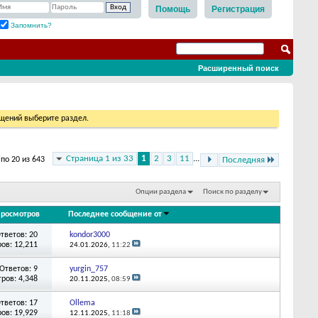
Помощь
Регистрация
Запомнить?
Расширенный поиск
бщений выберите раздел.
Страница 1 из 33
1
2
3
11
...
по 20 из 643
Последняя
Опции раздела
Поиск по разделу
росмотров
Последнее сообщение от
тветов: 20
kondor3000
ов: 12,211
24.01.2026,
11:22
Ответов: 9
yurgin_757
ров: 4,348
20.11.2025,
08:59
тветов: 17
Ollema
ов: 19,929
12.11.2025,
11:18