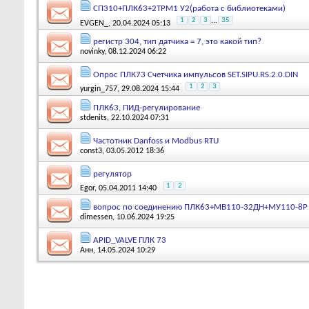
СП310+ПЛК63+2ТРМ1 У2(работа с библиотеками)
1
2
3
...
35
EVGEN_
, 20.04.2024 05:13
регистр 304, тип датчика = 7, это какой тип?
novinky
, 08.12.2024 06:22
Опрос ПЛК73 Счетчика импульсов SET.SIPU.RS.2.0.DIN
1
2
3
yurgin_757
, 29.08.2024 15:44
ПЛК63, ПИД-регулирование
stdenits
, 22.10.2024 07:31
Частотник Danfoss и Modbus RTU
const3
, 03.05.2012 18:36
регулятор
1
2
Egor
, 05.04.2011 14:40
вопрос по соединению ПЛК63+МВ110-32ДН+МУ110-8Р
dimessen
, 10.06.2024 19:25
APID_VALVE ПЛК 73
Анн
, 14.05.2024 10:29