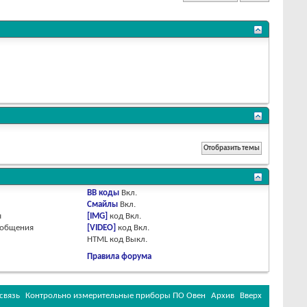
BB коды
Вкл.
Смайлы
Вкл.
я
[IMG]
код
Вкл.
ообщения
[VIDEO]
код
Вкл.
HTML код
Выкл.
Правила форума
связь
Контрольно измерительные приборы ПО Овен
Архив
Вверх