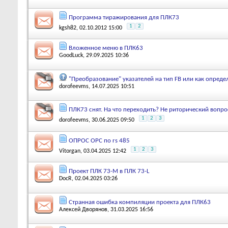
Программа тиражирования для ПЛК73
1
2
kgsh82
, 02.10.2012 15:00
Вложенное меню в ПЛК63
GoodLuck
, 29.09.2025 10:36
"Преобразование" указателей на тип FB или как определ
dorofeevms
, 14.07.2025 10:51
ПЛК73 снят. На что переходить? Не риторический вопро
1
2
3
dorofeevms
, 30.06.2025 09:50
ОПРОС OPC по rs 485
1
2
3
Vitorgan
, 03.04.2025 12:42
Проект ПЛК 73-М в ПЛК 73-L
DocR
, 02.04.2025 03:26
Странная ошибка компиляции проекта для ПЛК63
Алексей Дворянов
, 31.03.2025 16:56