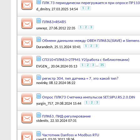
ПЛК 73 периодически перегружается при опросе ПР110
1
2
d_dmitry
, 27.03.2025 14:54
ПЛК63+RS485
1
2
3
uvwxyz
, 27.06.2012 22:35
Обменн данными между ОВЕН ПЛК63L(SlAVE) и Siemens 
1
2
3
Durandesh
, 25.11.2024 10:41
СП310+ПЛК63+2ТРМ1 У2(работа с библиотеками)
1
2
3
...
35
EVGEN_
, 20.04.2024 05:13
регистр 304, тип датчика = 7, это какой тип?
novinky
, 08.12.2024 06:22
Опрос ПЛК73 Счетчика импульсов SET.SIPU.RS.2.0.DIN
1
2
3
yurgin_757
, 29.08.2024 15:44
ПЛК63, ПИД-регулирование
stdenits
, 22.10.2024 07:31
Частотник Danfoss и Modbus RTU
const3
, 03.05.2012 18:36