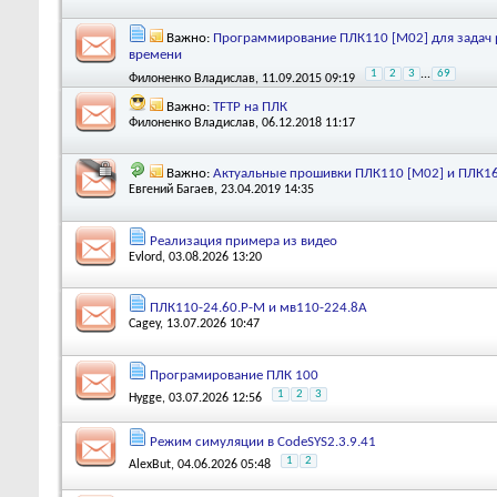
Важно:
Программирование ПЛК110 [М02] для задач 
времени
1
2
3
...
69
Филоненко Владислав
, 11.09.2015 09:19
Важно:
TFTP на ПЛК
Филоненко Владислав
, 06.12.2018 11:17
Важно:
Актуальные прошивки ПЛК110 [М02] и ПЛК1
Евгений Багаев
, 23.04.2019 14:35
Реализация примера из видео
Evlord
, 03.08.2026 13:20
ПЛК110-24.60.Р-М и мв110-224.8А
Cagey
, 13.07.2026 10:47
Програмирование ПЛК 100
1
2
3
Hygge
, 03.07.2026 12:56
Режим симуляции в CodeSYS2.3.9.41
1
2
AlexBut
, 04.06.2026 05:48