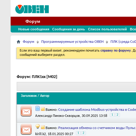
Форум
Новые сообщения
Сообщения за день
Список пользователей
Все
Форум
Программируемые устройства ОВЕН
ПЛК (среда CoD
Если это ваш первый визит, рекомендуем почитать
справку по форуму
. 
сообщений выберите раздел.
Форум:
ПЛК1хх [М02]
Заголовок
/
Автор
Важно:
Создание шаблона Modbus-устройства в Code
1
2
Александр Пинэко-Скворцов
, 30.09.2025 13:58
Важно:
Реализация обмена со счетчиком воды Пульс
1
2
kirill.k2
, 18.01.2025 00:27