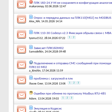
ПЛК 160-24.У-М не сохраняется конфигурация аналого
makaronnyy
, 02.06.2026 12:47
Опрос и передача данных на ПЛK110[M02] по MODBUS
Alex_NN
, 14.05.2026 14:14
ПЛК 110-30 Codesys v2.3 Фиксация обрыва связи с МВА
1
2
tyoma1512
, 28.04.2026 07:22
Зависает ПЛК160М02
Samodelkin
, 24.04.2026 09:48
Подключение и отправка СМС-сообщений при помощи 
ПЛК110 М02
a_kinshin
, 17.04.2026 11:59
проблема с загрузкой в плк
1
2
3
Лосев Олег
, 13.04.2026 13:06
Ошибки при обмене по протоколу Modbus RTU-485
1
2
3
Adore
, 13.04.2026 19:03
Эмуляция в Кодесис