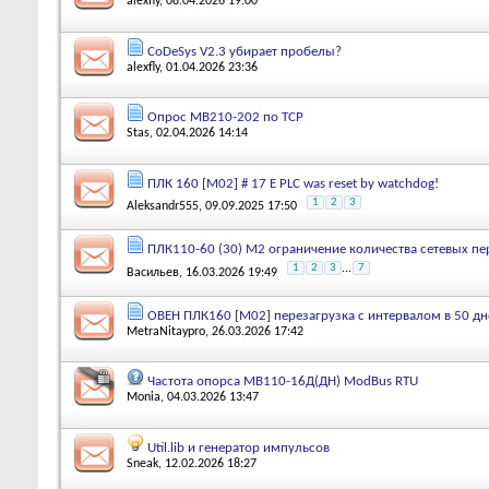
alexfly
, 08.04.2026 19:00
CoDeSys V2.3 убирает пробелы?
alexfly
, 01.04.2026 23:36
Опрос МВ210-202 по TCP
Stas
, 02.04.2026 14:14
ПЛК 160 [М02] # 17 E PLC was reset by watchdog!
1
2
3
Aleksandr555
, 09.09.2025 17:50
ПЛК110-60 (30) М2 ограничение количества сетевых п
1
2
3
...
7
Васильев
, 16.03.2026 19:49
ОВЕН ПЛК160 [М02] перезагрузка с интервалом в 50 дн
MetraNitaypro
, 26.03.2026 17:42
Частота опорса МВ110-16Д(ДН) ModBus RTU
Monia
, 04.03.2026 13:47
Util.lib и генератор импульсов
Sneak
, 12.02.2026 18:27