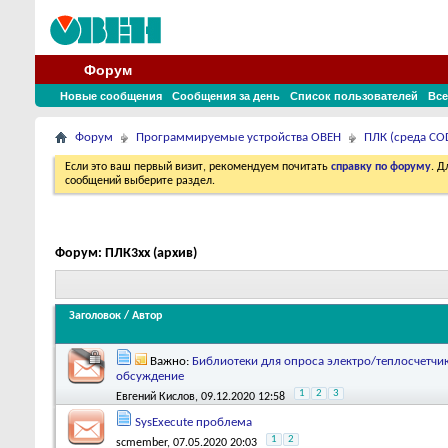
Форум
Новые сообщения
Сообщения за день
Список пользователей
Все
Форум
Программируемые устройства ОВЕН
ПЛК (среда COD
Если это ваш первый визит, рекомендуем почитать
справку по форуму
. 
сообщений выберите раздел.
Форум:
ПЛК3xx (архив)
Заголовок
/
Автор
Важно:
Библиотеки для опроса электро/теплосчетчик
обсуждение
1
2
3
Евгений Кислов
, 09.12.2020 12:58
SysExecute проблема
1
2
scmember
, 07.05.2020 20:03