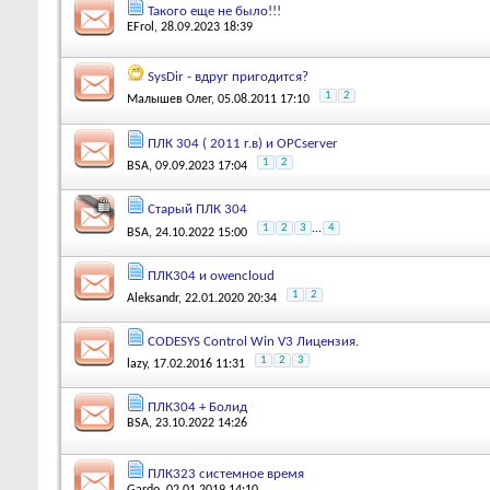
Такого еще не было!!!
EFrol
, 28.09.2023 18:39
SysDir - вдруг пригодится?
1
2
Малышев Олег
, 05.08.2011 17:10
ПЛК 304 ( 2011 г.в) и OPCserver
1
2
BSA
, 09.09.2023 17:04
Старый ПЛК 304
1
2
3
...
4
BSA
, 24.10.2022 15:00
ПЛК304 и owencloud
1
2
Aleksandr
, 22.01.2020 20:34
CODESYS Control Win V3 Лицензия.
1
2
3
lazy
, 17.02.2016 11:31
ПЛК304 + Болид
BSA
, 23.10.2022 14:26
ПЛК323 системное время
Gardo
, 02.01.2019 14:10