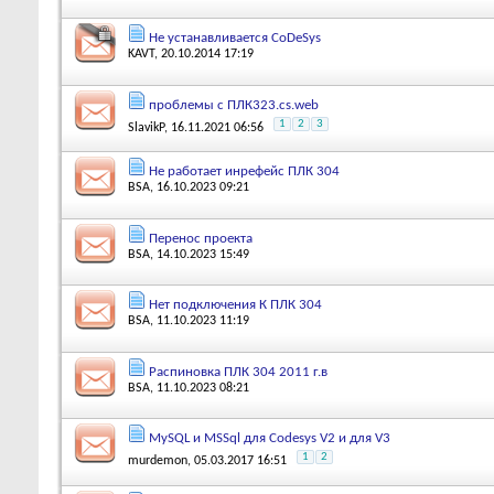
Не устанавливается CoDeSys
KAVT
, 20.10.2014 17:19
проблемы с ПЛК323.cs.web
1
2
3
SlavikP
, 16.11.2021 06:56
Не работает инрефейс ПЛК 304
BSA
, 16.10.2023 09:21
Перенос проекта
BSA
, 14.10.2023 15:49
Нет подключения К ПЛК 304
BSA
, 11.10.2023 11:19
Распиновка ПЛК 304 2011 г.в
BSA
, 11.10.2023 08:21
MySQL и MSSql для Codesys V2 и для V3
1
2
murdemon
, 05.03.2017 16:51