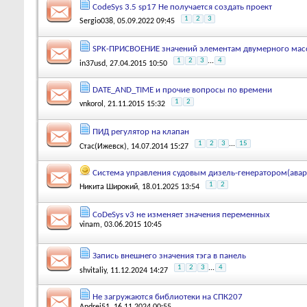
CodeSys 3.5 sp17 Не получается создать проект
1
2
3
Sergio038
, 05.09.2022 09:45
SPK-ПРИСВОЕНИЕ значений элементам двумерного мас
1
2
3
...
4
in37usd
, 27.04.2015 10:50
DATE_AND_TIME и прочие вопросы по времени
1
2
vnkorol
, 21.11.2015 15:32
ПИД регулятор на клапан
1
2
3
...
15
Стас(Ижевск)
, 14.07.2014 15:27
Система управления судовым дизель-генератором(авар
1
2
Никита Широкий
, 18.01.2025 13:54
CoDeSys v3 не изменяет значения переменных
vinam
, 03.06.2015 10:45
Запись внешнего значения тэга в панель
1
2
3
...
4
shvitaliy
, 11.12.2024 14:27
Не загружаются библиотеки на СПК207