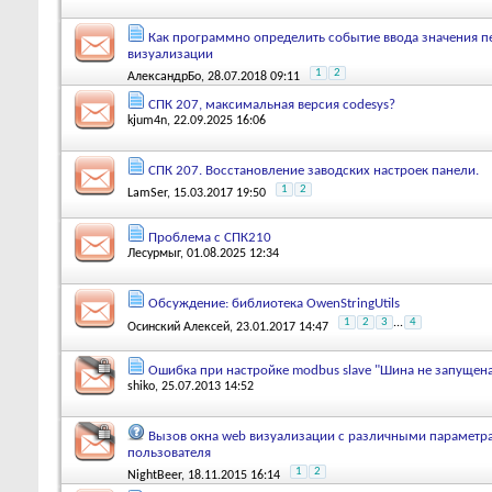
Как программно определить событие ввода значения п
визуализации
1
2
АлександрБо
, 28.07.2018 09:11
СПК 207, максимальная версия codesys?
kjum4n
, 22.09.2025 16:06
СПК 207. Восстановление заводских настроек панели.
1
2
LamSer
, 15.03.2017 19:50
Проблема с СПК210
Лесурмыг
, 01.08.2025 12:34
Обсуждение: библиотека OwenStringUtils
1
2
3
...
4
Осинский Алексей
, 23.01.2017 14:47
Ошибка при настройке modbus slave "Шина не запущен
shiko
, 25.07.2013 14:52
Вызов окна web визуализации с различными параметр
пользователя
1
2
NightBeer
, 18.11.2015 16:14