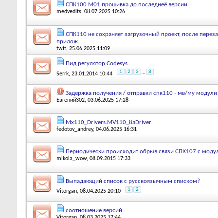
СПК100 М01 прошивка до последнеё версии
medvedits
, 08.07.2025 10:26
СПК110 не сохраняет загрузочный проект, после перезаг
прилож.
twit
, 25.06.2025 11:09
Пид регулятор Codesys
1
2
3
...
8
Serrk
, 23.01.2014 10:44
Задержка получения / отправки спк110 - мв/му модули
Евгений302
, 03.06.2025 17:28
Mx110_Drivers.MV110_8aDriver
fedotov_andrey
, 04.06.2025 16:31
Периодически происходит обрыв связи СПК107 с моду
mikola_wow
, 08.09.2015 17:33
Выпадающий список с русскоязычным списком?
1
2
Vitorgan
, 08.04.2025 20:10
соотношение версий
Vitorgan
, 08.03.2025 17:44