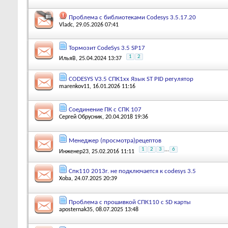
Проблема с библиотеками Codesys 3.5.17.20
Vladc
, 29.05.2026 07:41
Тормозит CodeSys 3.5 SP17
1
2
ИльяВ
, 25.04.2024 13:37
CODESYS V3.5 СПК1хх Язык ST PID регулятор
marenkov11
, 16.01.2026 11:16
Соединение ПК с СПК 107
Сергей Обрусник
, 20.04.2018 19:36
Менеджер (просмотра)рецептов
1
2
3
...
6
Инженер23
, 25.02.2016 11:11
Спк110 2013г. не подключается к codesys 3.5
Xoba
, 24.07.2025 20:39
Проблема с прошивкой СПК110 с SD карты
aposternak35
, 08.07.2025 13:48