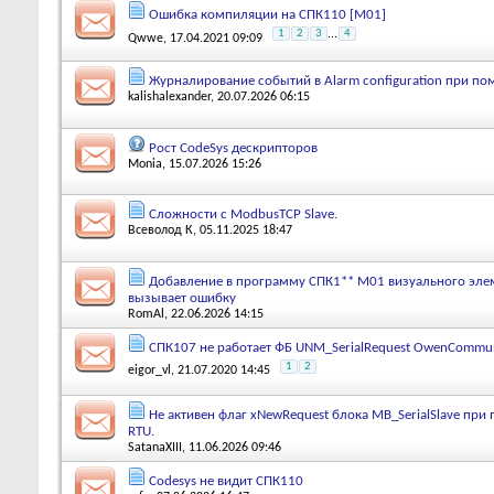
Ошибка компиляции на СПК110 [М01]
1
2
3
...
4
Qwwe
, 17.04.2021 09:09
Журналирование событий в Alarm configuration при по
kalishalexander
, 20.07.2026 06:15
Рост CodeSys дескрипторов
Monia
, 15.07.2026 15:26
Сложности с ModbusTCP Slave.
Всеволод К
, 05.11.2025 18:47
Добавление в программу СПК1** М01 визуального элем
вызывает ошибку
RomAl
, 22.06.2026 14:15
СПК107 не работает ФБ UNM_SerialRequest OwenCommun
1
2
eigor_vl
, 21.07.2020 14:45
Не активен флаг xNewRequest блока MB_SerialSlave при
RTU.
SatanaXIII
, 11.06.2026 09:46
Codesys не видит СПК110