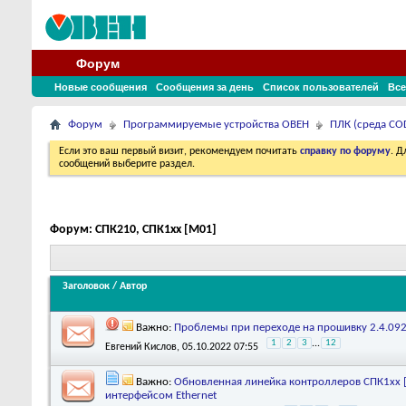
Форум
Новые сообщения
Сообщения за день
Список пользователей
Все
Форум
Программируемые устройства ОВЕН
ПЛК (среда COD
Если это ваш первый визит, рекомендуем почитать
справку по форуму
. 
сообщений выберите раздел.
Форум:
СПК210, СПК1xx [М01]
Заголовок
/
Автор
Важно:
Проблемы при переходе на прошивку 2.4.092
1
2
3
...
12
Евгений Кислов
, 05.10.2022 07:55
Важно:
Обновленная линейка контроллеров СПК1хх 
интерфейсом Ethernet