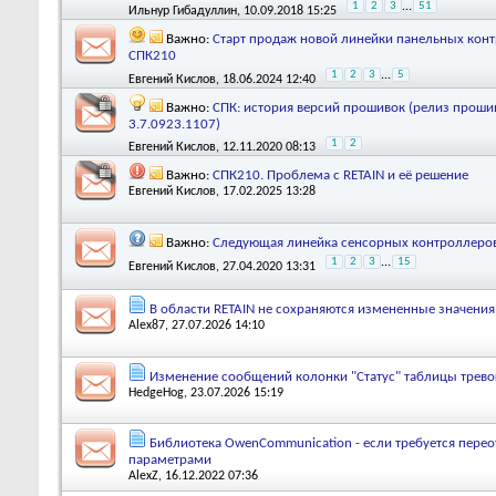
1
2
3
...
51
Ильнур Гибадуллин
, 10.09.2018 15:25
Важно:
Старт продаж новой линейки панельных кон
СПК210
1
2
3
...
5
Евгений Кислов
, 18.06.2024 12:40
Важно:
СПК: история версий прошивок (релиз проши
3.7.0923.1107)
1
2
Евгений Кислов
, 12.11.2020 08:13
Важно:
СПК210. Проблема с RETAIN и её решение
Евгений Кислов
, 17.02.2025 13:28
Важно:
Следующая линейка сенсорных контроллеров
1
2
3
...
15
Евгений Кислов
, 27.04.2020 13:31
В области RETAIN не сохраняются измененные значени
Alex87
, 27.07.2026 14:10
Изменение сообщений колонки "Статус" таблицы тревог
HedgeHog
, 23.07.2026 15:19
Библиотека OwenCommunication - если требуется перео
параметрами
AlexZ
, 16.12.2022 07:36