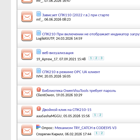
mf_
, 07.06.2026 16:47
Зависает СПК110 (2022 г.в.) при старте
mf_
, 06.06.2026 08:23
СПК210 При включении не отображает индикатор загруз
LogikASUTP
, 24.03.2026 14:59
веб-визуализация
1
2
3
19_Артем_17
, 07.09.2021 15:48
СПК210 в режиме OPC UA клиент
IVM
, 20.05.2026 16:05
Библиотека OwenVisuTools требует пароль
ClientOwen
, 19.05.2026 10:29
Двойной клик на СПК210-15
1
2
aaaSashaMGGU
, 05.05.2026 15:56
Опрос:
Механизм TRY_CATCH в CODESYS V3
1
2
Спорягин Кирилл
, 06.02.2026 17:44