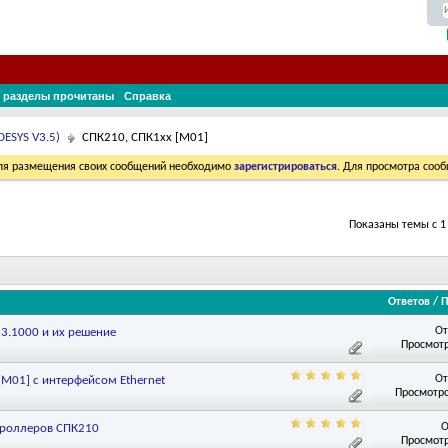
 разделы прочитаны
Справка
ESYS V3.5)
СПК210, СПК1xx [М01]
Для размещения своих сообщений необходимо
зарегистрироваться
. Для просмотра соо
Показаны темы с 1 
Ответов
/
П
От
3.1000 и их решение
Просмотр
От
M01] с интерфейсом Ethernet
Просмотро
О
троллеров СПК210
Просмотр