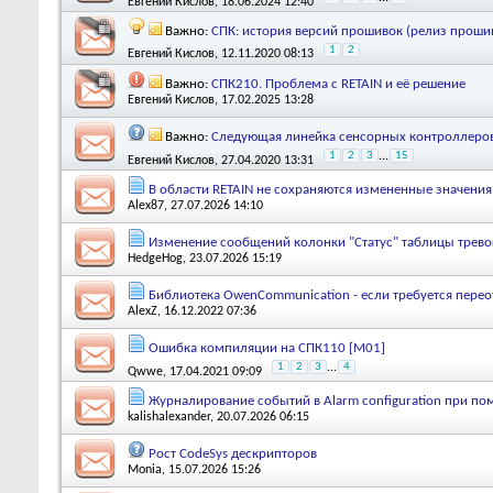
Евгений Кислов
, 18.06.2024 12:40
Важно:
СПК: история версий прошивок (релиз прошив
1
2
Евгений Кислов
, 12.11.2020 08:13
Важно:
СПК210. Проблема с RETAIN и её решение
Евгений Кислов
, 17.02.2025 13:28
Важно:
Следующая линейка сенсорных контроллеров
1
2
3
...
15
Евгений Кислов
, 27.04.2020 13:31
В области RETAIN не сохраняются измененные значени
Alex87
, 27.07.2026 14:10
Изменение сообщений колонки "Статус" таблицы тревог
HedgeHog
, 23.07.2026 15:19
Библиотека OwenCommunication - если требуется пере
AlexZ
, 16.12.2022 07:36
Ошибка компиляции на СПК110 [М01]
1
2
3
...
4
Qwwe
, 17.04.2021 09:09
Журналирование событий в Alarm configuration при по
kalishalexander
, 20.07.2026 06:15
Рост CodeSys дескрипторов
Monia
, 15.07.2026 15:26