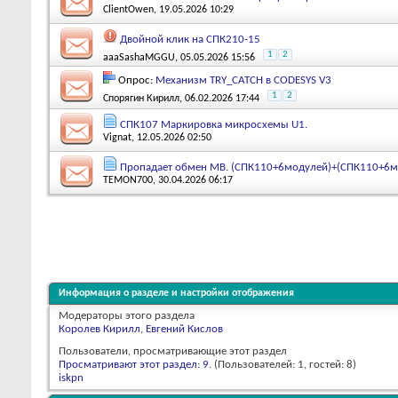
ClientOwen
, 19.05.2026 10:29
Двойной клик на СПК210-15
1
2
aaaSashaMGGU
, 05.05.2026 15:56
Опрос:
Механизм TRY_CATCH в CODESYS V3
1
2
Спорягин Кирилл
, 06.02.2026 17:44
СПК107 Маркировка микросхемы U1.
Vignat
, 12.05.2026 02:50
Пропадает обмен MB. (СПК110+6модулей)+(СПК110+6м
TEMON700
, 30.04.2026 06:17
Информация о разделе и настройки отображения
Модераторы этого раздела
Королев Кирилл
,
Евгений Кислов
Пользователи, просматривающие этот раздел
Просматривают этот раздел: 9
. (Пользователей: 1, гостей: 8)
iskpn