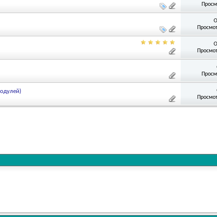
Просм
О
Просмот
О
Просмот
Просм
одулей)
Просмот