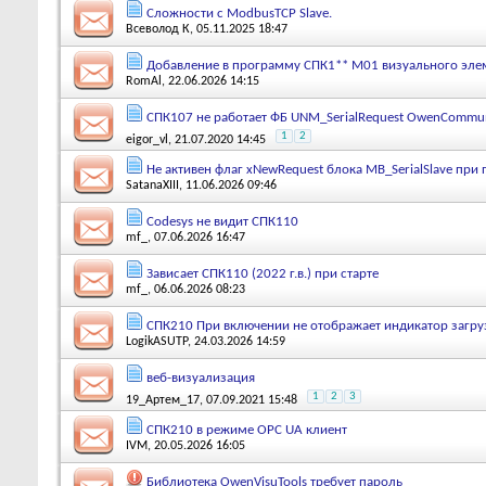
Сложности с ModbusTCP Slave.
Всеволод К
, 05.11.2025 18:47
Добавление в программу СПК1** М01 визуального элем
RomAl
, 22.06.2026 14:15
СПК107 не работает ФБ UNM_SerialRequest OwenCommun
1
2
eigor_vl
, 21.07.2020 14:45
Не активен флаг xNewRequest блока MB_SerialSlave при
SatanaXIII
, 11.06.2026 09:46
Codesys не видит СПК110
mf_
, 07.06.2026 16:47
Зависает СПК110 (2022 г.в.) при старте
mf_
, 06.06.2026 08:23
СПК210 При включении не отображает индикатор загруз
LogikASUTP
, 24.03.2026 14:59
веб-визуализация
1
2
3
19_Артем_17
, 07.09.2021 15:48
СПК210 в режиме OPC UA клиент
IVM
, 20.05.2026 16:05
Библиотека OwenVisuTools требует пароль