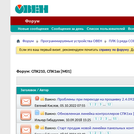
Форум
Новые сообщения
Сообщения за день
Список пользователей
Все
Форум
Программируемые устройства ОВЕН
ПЛК (среда COD
Если это ваш первый визит, рекомендуем почитать
справку по форуму
. 
Форум:
СПК210, СПК1xx [М01]
Заголовок
/
Автор
Важно:
Проблемы при переходе на прошивку 2.4.092
1
2
3
...
12
Евгений Кислов
, 05.10.2022 07:55
Важно:
Обновленная линейка контроллеров СПК1хх [
1
2
3
...
51
Ильнур Гибадуллин
, 10.09.2018 15:25
Важно:
Старт продаж новой линейки панельных кон
1
2
3
...
5