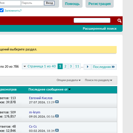
Помощь
Регистрация
Запомнить?
Расширенный поиск
бщений выберите раздел.
Страница 1 из 40
1
2
3
11
...
по 20 из 786
Последняя
Опции раздела
Поиск по разделу
росмотров
Последнее сообщение от
ветов: 113
Евгений Кислов
ов: 39,878
27.07.2026,
13:29
ветов: 509
m-krym
в: 176,857
09.05.2026,
00:56
тветов: 48
Cs-Cs
ов: 12,846
03.02.2026,
18:34