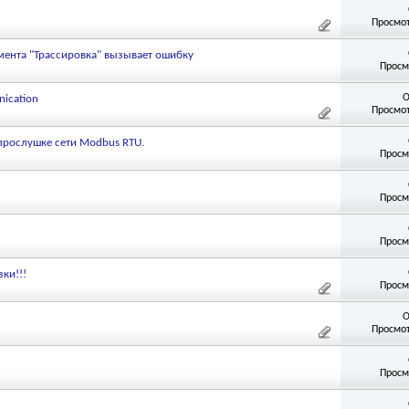
Просмот
ента "Трассировка" вызывает ошибку
Просм
О
ication
Просмот
 прослушке сети Modbus RTU.
Просм
Просм
Просм
ки!!!
Просм
О
Просмот
Просм