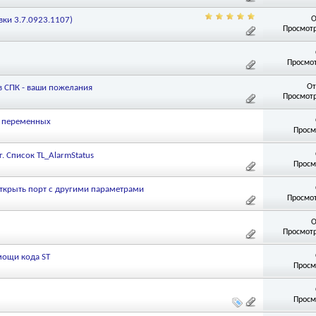
О
ки 3.7.0923.1107)
Просмотр
Просмот
От
 СПК - ваши пожелания
Просмотр
я переменных
Просм
. Список TL_AlarmStatus
Просм
открыть порт с другими параметрами
Просмот
О
Просмотр
мощи кода ST
Просм
Просм